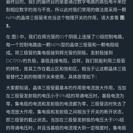
最终目的，我们的最终目的是要通过数字电路的高低电平来控
制相应数字的亮与不亮，所以此时我们常用的做法是采用一颗
NPN的晶体三极管来充当这个物理开关的作用，请大家看
图
3
。
在 图3 中，我们在辉光管的10个阴极上连接了10组控制电路，
每一个控制电路由一颗NPN型的晶体三极管和一颗电阻组
成。将三极管的集电极接到辉光管的阴极，发射极接到
DC170V的负极，基极连接电阻，这样，我们就能利用三极管
的特性，是其工作在截止区和饱和区，相当于让这颗晶体三极
管替代之前的物理开关来使用，具体原理如下：
大家都知道，晶体三极管最基本的作用是电流放大作用，当加
在三极管发射极的电压小于PN结的导通电压时，基极电流为
零，集电极的电流和发射极的电流都为零，三极管这时失去了
电流放大作用，集电极和发射极之间相当于开关的断开状态，
即三极管的截止状态。当加在三极管发射极的电压大于PN结
的导通电压时，并且当基极的电流增大到一定程度时，集电极