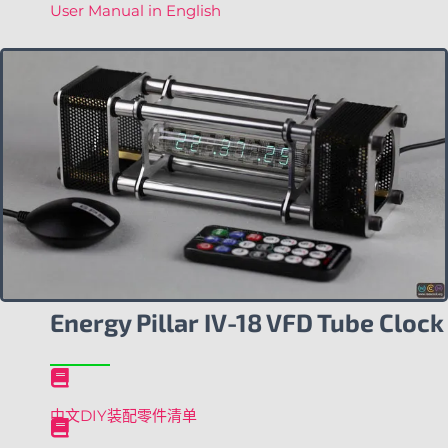
User Manual in English
Energy Pillar IV-18 VFD Tube Clock
中文DIY装配零件清单