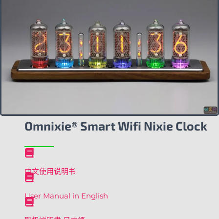
Omnixie® Smart Wifi Nixie Clock
中文使用说明书
User Manual in English