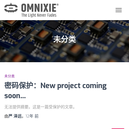
切
换
导
航
未分类
未分类
密码保护：New project coming
soon…
无法提供摘要。这是一篇受保护的文章。
由
严 泽远
，
12年
前