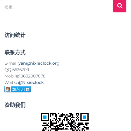
搜
搜索…
索
：
访问统计
联系方式
E-mail:
yan@nixieclock.org
QQ:6626209
Mobile:18602007878
Weibo:
@Nixieclock
资助我们