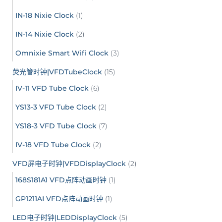
IN-18 Nixie Clock
(1)
IN-14 Nixie Clock
(2)
Omnixie Smart Wifi Clock
(3)
荧光管时钟|VFDTubeClock
(15)
IV-11 VFD Tube Clock
(6)
YS13-3 VFD Tube Clock
(2)
YS18-3 VFD Tube Clock
(7)
IV-18 VFD Tube Clock
(2)
VFD屏电子时钟|VFDDisplayClock
(2)
168S181A1 VFD点阵动画时钟
(1)
GP1211AI VFD点阵动画时钟
(1)
LED电子时钟|LEDDisplayClock
(5)