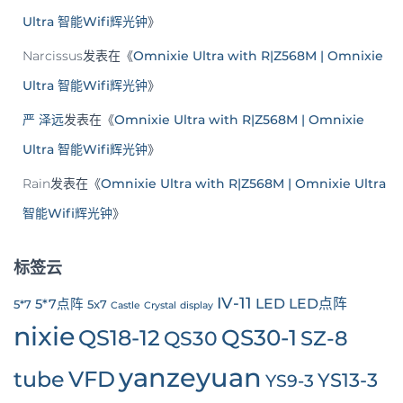
Ultra 智能Wifi辉光钟
》
Narcissus
发表在《
Omnixie Ultra with R|Z568M | Omnixie
Ultra 智能Wifi辉光钟
》
严 泽远
发表在《
Omnixie Ultra with R|Z568M | Omnixie
Ultra 智能Wifi辉光钟
》
Rain
发表在《
Omnixie Ultra with R|Z568M | Omnixie Ultra
智能Wifi辉光钟
》
标签云
IV-11
LED
LED点阵
5*7点阵
5*7
5x7
Castle
Crystal
display
nixie
QS30-1
QS18-12
SZ-8
QS30
yanzeyuan
tube
VFD
YS13-3
YS9-3