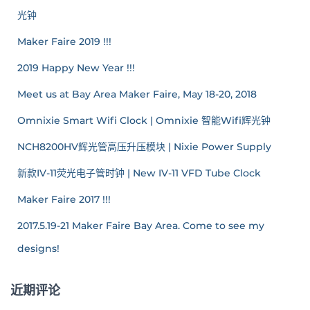
光钟
Maker Faire 2019 !!!
2019 Happy New Year !!!
Meet us at Bay Area Maker Faire, May 18-20, 2018
Omnixie Smart Wifi Clock | Omnixie 智能Wifi辉光钟
NCH8200HV辉光管高压升压模块 | Nixie Power Supply
新款IV-11荧光电子管时钟 | New IV-11 VFD Tube Clock
Maker Faire 2017 !!!
2017.5.19-21 Maker Faire Bay Area. Come to see my
designs!
近期评论