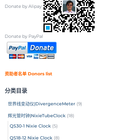
Donate by Alipay
Donate by PayPal
资助者名单 Donors list
分类目录
世界线变动仪|DivergenceMeter
(9)
辉光管时钟|NixieTubeClock
(18)
QS30-1 Nixie Clock
(5)
QS18-12 Nixie Clock
(8)