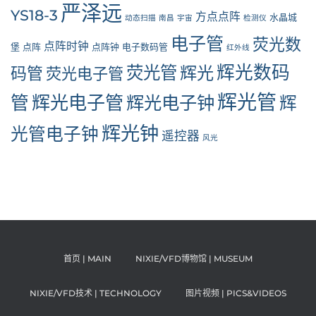
严泽远
YS18-3
方点点阵
水晶城
动态扫描
南昌
宇宙
检测仪
电子管
荧光数
点阵时钟
堡
点阵
点阵钟
电子数码管
红外线
辉光数码
荧光管
辉光
码管
荧光电子管
辉光管
管
辉光电子管
辉光电子钟
辉
辉光钟
光管电子钟
遥控器
风光
首页 | MAIN
NIXIE/VFD博物馆 | MUSEUM
NIXIE/VFD技术 | TECHNOLOGY
图片视频 | PICS&VIDEOS