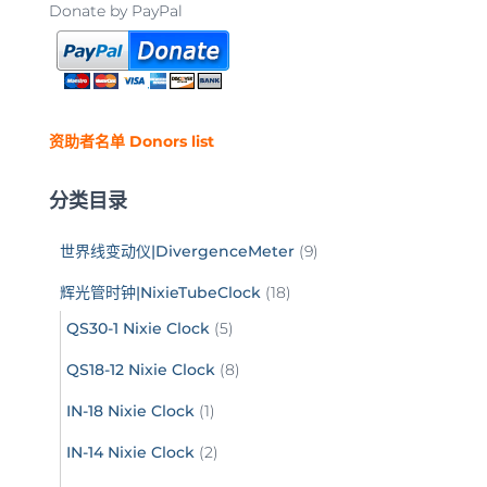
Donate by PayPal
资助者名单 Donors list
分类目录
世界线变动仪|DivergenceMeter
(9)
辉光管时钟|NixieTubeClock
(18)
QS30-1 Nixie Clock
(5)
QS18-12 Nixie Clock
(8)
IN-18 Nixie Clock
(1)
IN-14 Nixie Clock
(2)