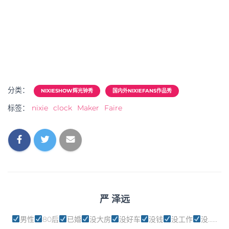
分类：
NIXIESHOW辉光钟秀
国内外NIXIEFANS作品秀
标签：
nixie
clock
Maker
Faire
严 泽远
男性
80后
已婚
没大房
没好车
没钱
没工作
没......