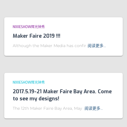
NIXIESHOW辉光钟秀
Maker Faire 2019 !!!
Although the Maker Media has confir
阅读更多…
NIXIESHOW辉光钟秀
2017.5.19-21 Maker Faire Bay Area. Come
to see my designs!
The 12th Maker Faire Bay Area, May
阅读更多…