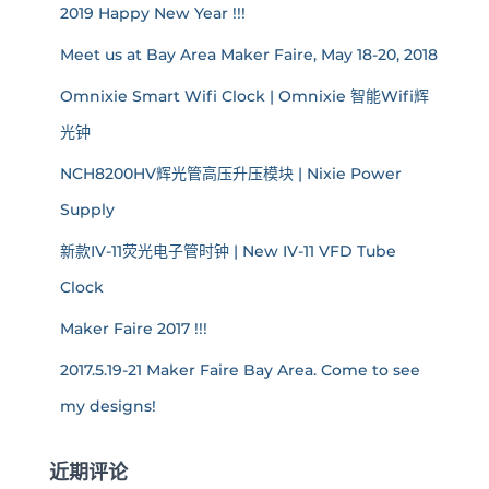
2019 Happy New Year !!!
Meet us at Bay Area Maker Faire, May 18-20, 2018
Omnixie Smart Wifi Clock | Omnixie 智能Wifi辉
光钟
NCH8200HV辉光管高压升压模块 | Nixie Power
Supply
新款IV-11荧光电子管时钟 | New IV-11 VFD Tube
Clock
Maker Faire 2017 !!!
2017.5.19-21 Maker Faire Bay Area. Come to see
my designs!
近期评论