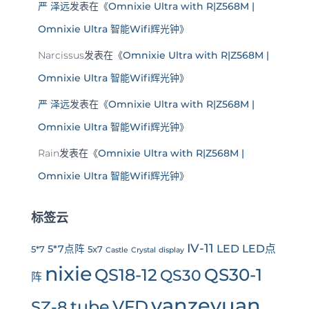
严 泽远
发表在《
Omnixie Ultra with R|Z568M |
Omnixie Ultra 智能Wifi辉光钟
》
Narcissus
发表在《
Omnixie Ultra with R|Z568M |
Omnixie Ultra 智能Wifi辉光钟
》
严 泽远
发表在《
Omnixie Ultra with R|Z568M |
Omnixie Ultra 智能Wifi辉光钟
》
Rain
发表在《
Omnixie Ultra with R|Z568M |
Omnixie Ultra 智能Wifi辉光钟
》
标签云
IV-11
LED
LED点
5*7点阵
5*7
5x7
Castle
Crystal
display
nixie
QS30-1
QS18-12
QS30
阵
yanzeyuan
tube
VFD
SZ-8