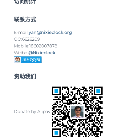
访问统计
联系方式
E-mail:
yan@nixieclock.org
QQ:6626209
Mobile:18602007878
Weibo:
@Nixieclock
资助我们
Donate by Alipay