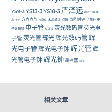
严泽远
YS13-3
YS18-3
YS9-3
动态扫描
南
方点点阵
点阵时钟
水晶城堡
点阵
点阵钟
电
昌
宇宙
检测仪
电子管
荧光数码管
荧光电
子数码管
红外线
辉光数码管
辉
荧光管
辉光
子管
辉光管
光电子管
辉光电子钟
辉
辉光钟
光管电子钟
遥控器
风光
相关文章