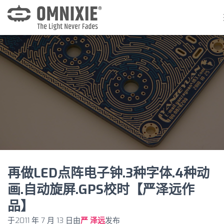
再做LED点阵电子钟.3种字体.4种动
画.自动旋屏.GPS校时【严泽远作
品】
于
2011 年 7 月 13 日
由
严 泽远
发布