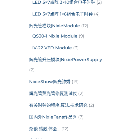
LED 5×7点阵 3×10组合电子时钟
(2)
LED 5×7点阵 1×6组合电子时钟
(4)
辉光管模块|NixieModule
(12)
QS30-1 Nixie Module
(9)
IV-22 VFD Module
(3)
辉光管升压模块|NixiePowerSupply
(2)
NixieShow辉光钟秀
(19)
辉光管荧光管修复测试仪
(2)
有关时钟的程序.算法.技术研究
(2)
国内外NixieFans作品秀
(7)
杂谈.感触.体会…
(12)