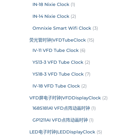
IN-18 Nixie Clock
(1)
IN-14 Nixie Clock
(2)
Omnixie Smart Wifi Clock
(3)
荧光管时钟|VFDTubeClock
(15)
IV-11 VFD Tube Clock
(6)
YS13-3 VFD Tube Clock
(2)
YS18-3 VFD Tube Clock
(7)
IV-18 VFD Tube Clock
(2)
VFD屏电子时钟|VFDDisplayClock
(2)
168S181A1 VFD点阵动画时钟
(1)
GP1211AI VFD点阵动画时钟
(1)
LED电子时钟|LEDDisplayClock
(5)