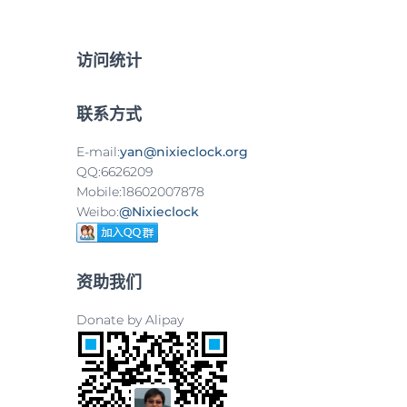
：
访问统计
联系方式
E-mail:
yan@nixieclock.org
QQ:6626209
Mobile:18602007878
Weibo:
@Nixieclock
资助我们
Donate by Alipay