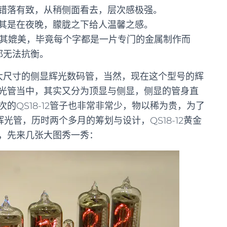
错落有致，从稍侧面看去，层次感极强。
其是在夜晚，朦胧之下给人温馨之感。
与其媲美，毕竟每个字都是一片专门的金属制作而
都无法抗衡。
国造最大尺寸的侧显辉光数码管，当然，现在这个型号的辉
光管当中，其实又分为顶显与侧显，侧显的管身直
的QS18-12管子也非常非常少，物以稀为贵，为了
辉光管，历时两个多月的筹划与设计，QS18-12黄金
，先来几张大图秀一秀：