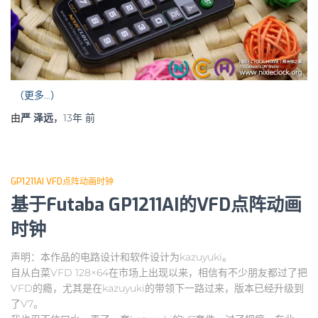
（更多…）
由
严 泽远
，
13年
前
GP1211AI VFD点阵动画时钟
基于Futaba GP1211AI的VFD点阵动画
时钟
声明：本作品的电路设计和软件设计为kazuyuki。
自从白菜VFD 128×64在市场上出现以来，相信有不少朋友都过了把
VFD的瘾，尤其是在kazuyuki的带领下一路过来，版本已经升级到
了V7。