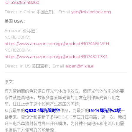
id=556285148260
Direct in China 中国直销： Email
yan@nixieclock.org
美国 USA：
Amazon 亚马逊：
NCH6100HV:
https://www.amazon.com/gp/product/B074N5LVFH
NCH8200HV:
https://www.amazon.com/gp/product/B074S2T7X3
Direct in US 美国直销：Email
aiden@nixie.ai
原文：
辉光管绚丽的色彩源自辉光气体放电效应，但辉光气体放电的必要
条件就是高电压，故很多喜爱辉光管的朋友在制作辉光管应用之
前，往往止步于这个如何产生高压的问题；
从我最早的
QS30-1辉光管时钟
作品，到最新的
IN-14辉光钟v2版
一
路走来，曾设计和更新了多种DC-DC高压升压电路；这一次，我把
升压电路单独封装成高压升压模块，为各种不同电压和电流应用需
求提供了方便可靠的能量源；