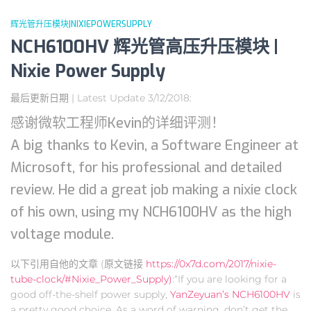
辉光管升压模块|NIXIEPOWERSUPPLY
NCH6100HV 辉光管高压升压模块 |
Nixie Power Supply
最后更新日期 | Latest Update 3/12/2018:
感谢微软工程师Kevin的详细评测！
A big thanks to Kevin, a Software Engineer at
Microsoft, for his professional and detailed
review. He did a great job making a nixie clock
of his own, using my NCH6100HV as the high
voltage module.
以下引用自他的文章 (原文链接
https://0x7d.com/2017/nixie-
tube-clock/#Nixie_Power_Supply)
:“If you are looking for a
good off-the-shelf power supply,
YanZeyuan’s NCH6100HV
is
a pretty good choice. As a word of warning, don’t get the