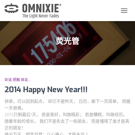
切
换
导
航
荧光管
杂谈.感触.体会...
2014 Happy New Year!!!
钟表，可以回到起点， 却已不是昨天； 日历，撕下一页简单， 把握
一天很难。
2013只剩最后1天， 若是美好，叫做精彩； 若是糟糕，叫做经历。
随着年龄的增长， 我们不是失去了一些朋友， 而是懂得了谁才是真
正的朋友！
缘分万千，顺其自然；以心换心，才能永远 ！