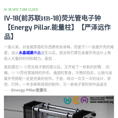
IV-18 VFD TUBE CLOCK
IV-18(前苏联ИВ-18)荧光管电子钟
【Energy Pillar.能量柱】【严泽远作
品】
一直以来，对金属质感的东西颇有些亲睐，但鉴于DIY金属外壳的难
度，自从
水晶城堡
作品
诞生以后，就没有打算在金属外壳设计上再
投入大量的时间和精力。直到……
直到遇见IV-18荧光电子数码管以后，又开始了一轮新的折腾……的
确，IV-18荧光管独特的外形、通透的管身，冷艳的色彩，让她与金
属外壳搭配一定是完美的创作。于是，经过一次又一次的设计、修
改、打样，一年多断断续续的制作，又一款电子管时钟作品诞生
——
Energy Pillar
能量柱
……