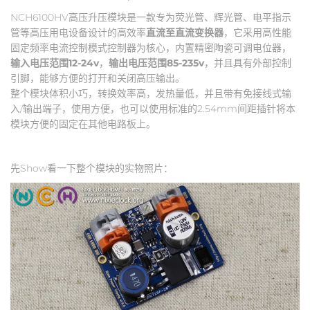
NCH6100HV高压升压模块是一款专为荧光管、辉光管、电平指示
管等高压用电设备设计的高效率
直流至直流变换器
，它采用高性能
固定频率电流控制模式控制器为核心，内置精密陶瓷可调电位器，
输入电压范围12-24v
，
输出电压范围85-235v
，并且具有外部控制
引脚，能够方便的打开和关闭高压输出。
整个模块体积小巧，转换效率高，发热量低，并且带有免接线式输
入/输出端子，使用方便，也可以使用标准的2.54mm间距插针将本
模块方便的固定在其他电路板上。
先Show看一下整个模块的实物照片：