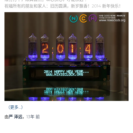
祝福所有的朋友和家人：旧历圆满，新岁飘香！2014 新年快乐！
（更多…）
由
严 泽远
，
13年
前