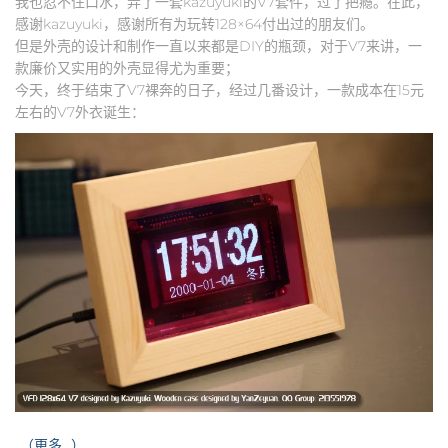
我也忍不住口水，弄了一套kazuyuki的V7套件，过了把瘾。在此，
感谢kazuyuki，感谢所有为玩转128×64付出过的朋友们。
但是外壳的设计和制作一直以来都是DIY的瓶颈，对于V7来讲，一
款廉价又实用的外壳显得尤为重要；
今天，终于结束了V7裸奔的日子，经过几番设计，一款成本在15元
左右的V7外衣诞生：
（更多…）