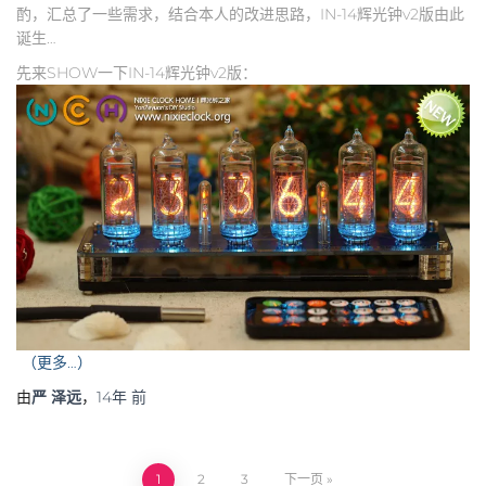
酌，汇总了一些需求，结合本人的改进思路，IN-14辉光钟v2版由此
诞生…
先来SHOW一下IN-14辉光钟v2版：
（更多…）
由
严 泽远
，
14年
前
1
2
3
下一页