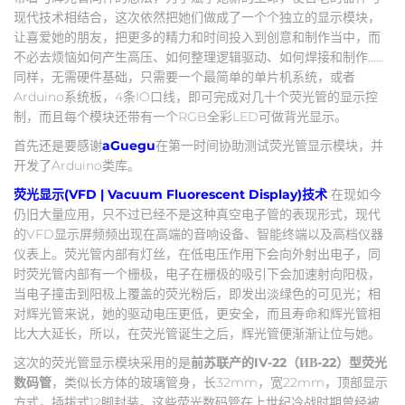
现代技术相结合，这次依然把她们做成了一个个独立的显示模块，
让喜爱她的朋友，把更多的精力和时间投入到创意和制作当中，而
不必去烦恼如何产生高压、如何整理逻辑驱动、如何焊接和制作……
同样，无需硬件基础，只需要一个最简单的单片机系统，或者
Arduino系统板，4条IO口线，即可完成对几十个荧光管的显示控
制，而且每个模块还带有一个RGB全彩LED可做背光显示。
首先还是要感谢
aGuegu
在第一时间协助测试荧光管显示模块，并
开发了Arduino类库。
荧光显示(VFD | Vacuum Fluorescent Display)技术
在现如今
仍旧大量应用，只不过已经不是这种真空电子管的表现形式，现代
的VFD显示屏频频出现在高端的音响设备、智能终端以及高档仪器
仪表上。荧光管内部有灯丝，在低电压作用下会向外射出电子，同
时荧光管内部有一个栅极，电子在栅极的吸引下会加速射向阳极，
当电子撞击到阳极上覆盖的荧光粉后，即发出淡绿色的可见光；相
对辉光管来说，她的驱动电压更低，更安全，而且寿命和辉光管相
比大大延长，所以，在荧光管诞生之后，辉光管便渐渐让位与她。
这次的荧光管显示模块采用的是
前苏联产的IV-22（ИВ-22）型荧光
数码管
，类似长方体的玻璃管身，长32mm，宽22mm，顶部显示
方式，插拔式12脚封装。这些荧光数码管在上世纪冷战时期曾经被