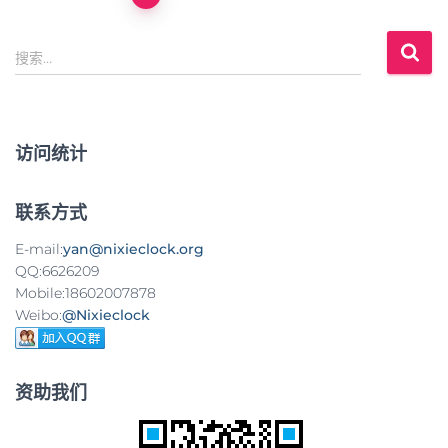
文
搜
章
搜索…
索
：
导
航
访问统计
联系方式
E-mail:
yan@nixieclock.org
QQ:6626209
Mobile:18602007878
Weibo:
@Nixieclock
资助我们