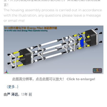
言！
The housing assembly process is carried out in accordance
with the illustration, any questions please leave a message
or email me!
此图高分辨率，点击此图可以放大！ Click to enlarge!
（更多…）
由
严 泽远
，
13年
前