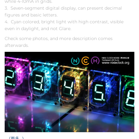
while 4-10mA in grids.
3. Seven-segment digital display, can present decimal
figures and basic letters.
4. Cyan colored, bright light with high contrast, visible
even in daylight, and not Glare.
Check some photos, and more description comes
afterwards.
（更多…）