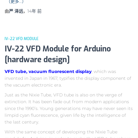
（更多…）
由
严 泽远
，
14年
前
IV-22 VFD MODULE
IV-22 VFD Module for Arduino
[hardware design]
VFD tube, vacuum fluorescent display
, which was
invented in Japan in 1967, typifies the display component of
the vacuum electronic era.
Just as the Nixie Tube, VFD tube is also on the verge of
extinction. It has been fade out from modern applications
since the 1990’s. Young generations may have never seen its
limpid cyan fluorescence, given life by the intelligence of
the last century.
With the same concept of developing the Nixie Tube