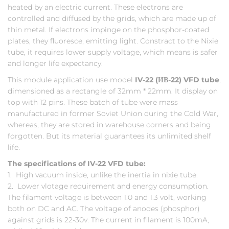
heated by an electric current. These electrons are
controlled and diffused by the grids, which are made up of
thin metal. If electrons impinge on the phosphor-coated
plates, they fluoresce, emitting light. Constract to the Nixie
tube, it requires lower supply voltage, which means is safer
and longer life expectancy.
This module application use model
IV-22 (ИВ-22) VFD tube
,
dimensioned as a rectangle of 32mm * 22mm. It display on
top with 12 pins. These batch of tube were mass
manufactured in former Soviet Union during the Cold War,
whereas, they are stored in warehouse corners and being
forgotten. But its material guarantees its unlimited shelf
life.
The specifications of IV-22 VFD tube:
1. High vacuum inside, unlike the inertia in nixie tube.
2. Lower vlotage requirement and energy consumption.
The filament voltage is between 1.0 and 1.3 volt, working
both on DC and AC. The voltage of anodes (phosphor)
against grids is 22-30v. The current in filament is 100mA,