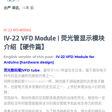
由
严 泽远
，
14年
前
IV-22 VFD MODULE
IV-22 VFD Module | 荧光管显示模块
介绍【硬件篇】
English version of this post:
IV-22 VFD Module for
Arduino [hardware design]
荧光数码管|VFD tube
，最早于1967年诞生在日本，属于真空电子
时代的显示器件的典型代表之一。
同辉光数码管(Nixie tube)一样，她也属于濒临绝迹的古老电子器
件，也是电子技术发展的历史见证之一，上世纪末便淡出人们的视
野；
但现如今，假如你真的见到那清澈透亮的淡绿色荧光，相信你一定
会感叹当年的智慧竟能将冰冷的真空管赋予如此有生命力的色彩…
带着与辉光管同样的想法，为了赋予她新的生命，使古老的器件与