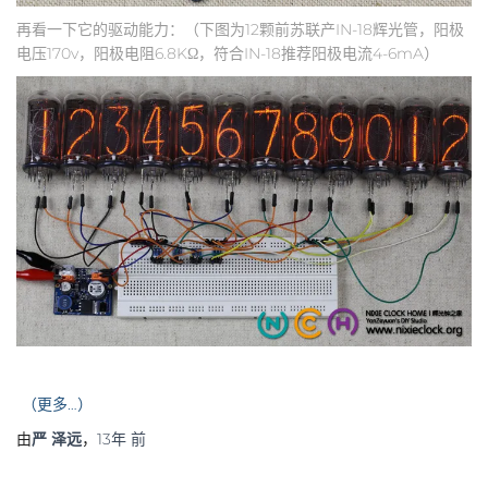
再看一下它的驱动能力：（下图为12颗前苏联产IN-18辉光管，阳极
电压170v，阳极电阻6.8KΩ，符合IN-18推荐阳极电流4-6mA）
（更多…）
由
严 泽远
，
13年
前