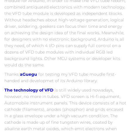
module for Arduino, in order to make the VFD tube reborn,
combined antiquated electronics with modern technology,
the VFD tube module is developed as independent blocks.
Without headaches about high-voltage generation, logical
driver, soldering, geekers can focus their time and energy
on achieving the design idea of the final works. Meanwhile,
for designers with no electronic background, Arduino is all
they need, of which 4 I/O pins can supply full control on a
dozens of VFD tube modules with individual RGB led
background lights. Other MCU systems or developer kits
would do the same.
Thanks
aGuegu
for testing my VFD tube moudle first-
handed and developmet of its Arduino library.
The technology of VFD
is still widely used nowadays,
however, no more in tubes. VFD screen is Hi-fi equiment,
Automobile instrument panels. This device consists of a hot
cathode (filaments), anodes (phosphor) and grids encased
in a glass envelope under a high vacuum condition. The
cathode is made up of fine tungsten wires, coated by
alkaline earth metal oxides, which emit electrons when