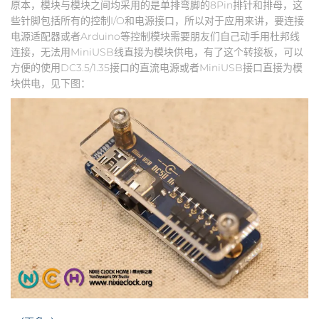
原本，模块与模块之间均采用的是单排弯脚的8Pin排针和排母，这
些针脚包括所有的控制I/O和电源接口，所以对于应用来讲，要连接
电源适配器或者Arduino等控制模块需要朋友们自己动手用杜邦线
连接，无法用MiniUSB线直接为模块供电，有了这个转接板，可以
方便的使用DC3.5/1.35接口的直流电源或者MiniUSB接口直接为模
块供电，见下图：