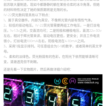
前苏联大量制造，现如今都静静的躺在某些仓库的冰冷角落，但她
的材料特性决定了她的保质期将是无限的长。
IV-22荧光数码管具有以下特点：
1、属于真空器件。内部为真空，不像辉光管内部有惰性气体。
2、较低的驱动电压。IV-22荧光管需要两组工作电压，一是灯丝电
压，1v-1.3v之间，交直流均可；二是阳极和栅极电压，直流22v-30v
左右，相对于辉光管来讲，驱动电压更低，更安全；并且工作电流
很小，灯丝电流100mA左右，阳极电流在4-10mA之间。
3、采用7段显示排列。可任意组合为0-9的数字，或者简单的英文字
母。
4、柔和的淡绿色。荧光粉固有的色彩，在阳光下依然能够清晰可
变，清澈透亮但不刺眼。
还是先看一下实物图片，然后再做详细介绍吧：