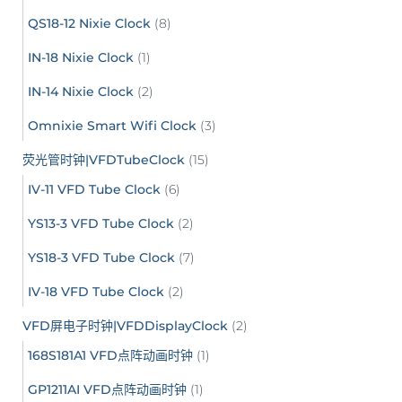
QS18-12 Nixie Clock
(8)
IN-18 Nixie Clock
(1)
IN-14 Nixie Clock
(2)
Omnixie Smart Wifi Clock
(3)
荧光管时钟|VFDTubeClock
(15)
IV-11 VFD Tube Clock
(6)
YS13-3 VFD Tube Clock
(2)
YS18-3 VFD Tube Clock
(7)
IV-18 VFD Tube Clock
(2)
VFD屏电子时钟|VFDDisplayClock
(2)
168S181A1 VFD点阵动画时钟
(1)
GP1211AI VFD点阵动画时钟
(1)