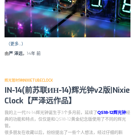
（更多…）
由
严 泽远
，
14年
前
辉光管时钟|NIXIETUBECLOCK
IN-14(前苏联ИН-14)辉光钟v2版|Nixie
Clock【严泽远作品】
我的上一代IN-14辉光钟诞生于3个多月前，延续了
QS18-12辉光钟
经
典的功能和特点，仅仅是和QS18-12黄金纪念版使用了不同的辉光
管。
很多朋友在收藏以后，纷纷提出了一些个人想法，经过仔细的斟