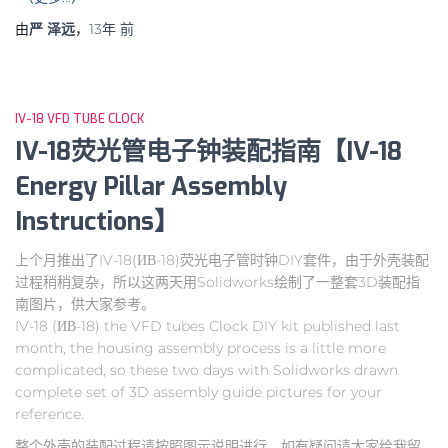
由
严 泽远
，
13年
前
IV-18 VFD TUBE CLOCK
IV-18荧光管电子钟装配指南【IV-18
Energy Pillar Assembly
Instructions】
上个月推出了IV-18(ИВ-18)荧光电子管时钟DIY套件，由于外壳装配
过程稍稍复杂，所以这两天用Solidworks绘制了一整套3D装配指
南图片，供大家参考。
IV-18 (ИВ-18) the VFD tubes Clock DIY kit published last
month, the housing assembly process is a little more
complicated, so these two days with Solidworks drawn
complete set of 3D assembly guide pictures for your
reference.
整个外壳的装配过程请按照图示说明进行，如有疑问请大家给我留