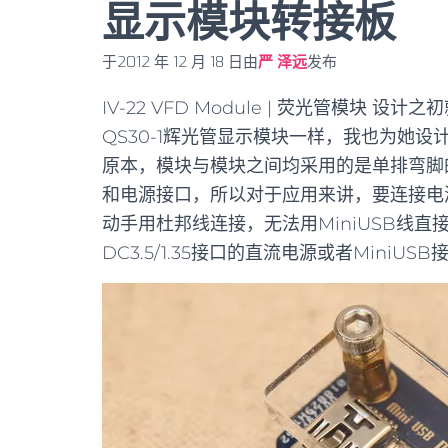
显示模块转接板
于
2012 年 12 月 18 日
由
严 泽远
发布
IV-22 VFD Module | 荧光管模块
QS30-1辉光管显示模块一样，我也为她设计
原本，模块与模块之间均采用的是单排弯脚的
和电源接口，所以对于应用来讲，要连接电源
动手用杜邦线连接，无法用MiniUSB线
DC3.5/1.35接口的直流电源或者Mini