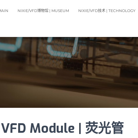
MAIN
NIXIE/VFD博物馆 | MUSEUM
NIXIE/VFD技术 | TECHNOLOGY
22 VFD Module | 荧光管