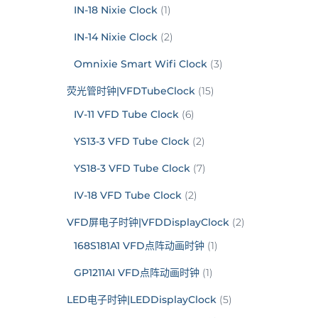
IN-18 Nixie Clock
(1)
IN-14 Nixie Clock
(2)
Omnixie Smart Wifi Clock
(3)
荧光管时钟|VFDTubeClock
(15)
IV-11 VFD Tube Clock
(6)
YS13-3 VFD Tube Clock
(2)
YS18-3 VFD Tube Clock
(7)
IV-18 VFD Tube Clock
(2)
VFD屏电子时钟|VFDDisplayClock
(2)
168S181A1 VFD点阵动画时钟
(1)
GP1211AI VFD点阵动画时钟
(1)
LED电子时钟|LEDDisplayClock
(5)