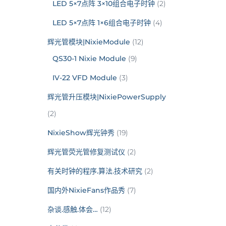
LED 5×7点阵 3×10组合电子时钟
(2)
LED 5×7点阵 1×6组合电子时钟
(4)
辉光管模块|NixieModule
(12)
QS30-1 Nixie Module
(9)
IV-22 VFD Module
(3)
辉光管升压模块|NixiePowerSupply
(2)
NixieShow辉光钟秀
(19)
辉光管荧光管修复测试仪
(2)
有关时钟的程序.算法.技术研究
(2)
国内外NixieFans作品秀
(7)
杂谈.感触.体会…
(12)