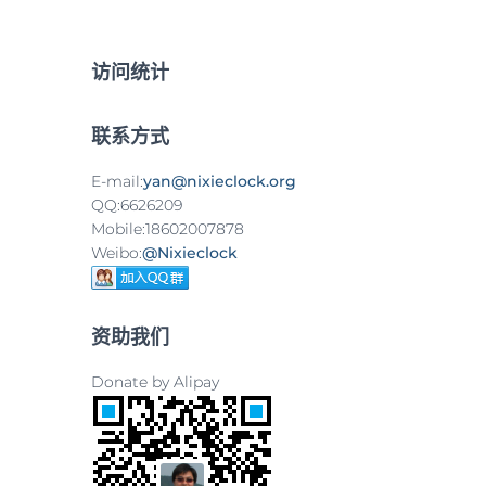
：
访问统计
联系方式
E-mail:
yan@nixieclock.org
QQ:6626209
Mobile:18602007878
Weibo:
@Nixieclock
资助我们
Donate by Alipay