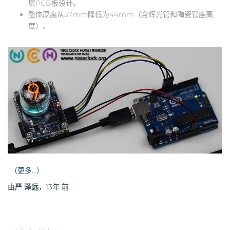
层PCB板设计。
整体厚度从57mm降低为44mm（含辉光管和陶瓷管座高
度）。
（更多…）
由
严 泽远
，
13年
前