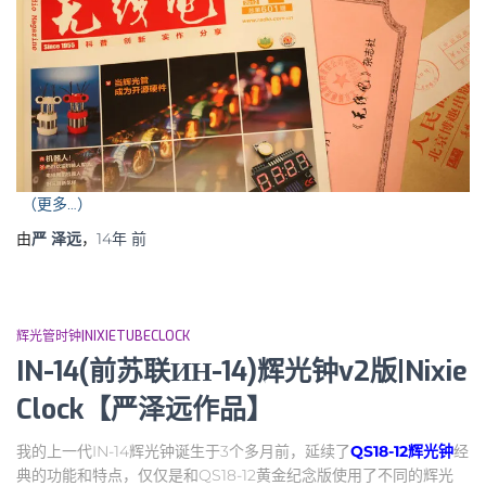
（更多…）
由
严 泽远
，
14年
前
辉光管时钟|NIXIETUBECLOCK
IN-14(前苏联ИН-14)辉光钟v2版|Nixie
Clock【严泽远作品】
我的上一代IN-14辉光钟诞生于3个多月前，延续了
QS18-12辉光钟
经
典的功能和特点，仅仅是和QS18-12黄金纪念版使用了不同的辉光