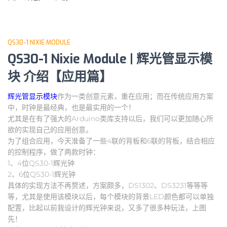
QS30-1 NIXIE MODULE
QS30-1 Nixie Module | 辉光管显示模
块 介绍【应用篇】
辉光管显示模块
作为一类创意元素，重在应用；而在传统应用方案
中，时钟是最经典，也是最实用的一个！
尤其是在有了强大的Arduino类库支持以后，我们可以更加随心所
欲的实现自己的应用创意。
为了组合应用，今天准备了一些4联的背板和6联的背板，结合相应
的控制程序，做了两款时钟：
1、4位QS30-1辉光钟
2、6位QS30-1辉光钟
具体的实现方法不再赘述，方案颇多，DS1302、DS3231等等等
等，尤其是使用该模块以后，每个模块的背景LED颜色都可以单独
配置，比起以前我设计的辉光钟来说，又多了很多种玩法，上图
先！