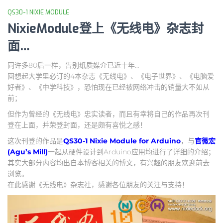
QS30-1 NIXIE MODULE
NixieModule登上《无线电》杂志封
面…
同许多80后一样，告别纸质媒介已近十年…
回想起大学里必订的4本杂志《无线电》、《电子世界》、《电脑爱
好者》、《中学科技》，恐怕现在已经被网络冲击的销量大不如从
前；
但作为曾经的《无线电》忠实读者，而且有幸将自己的作品再次刊
登在上面，并荣登封面，还是颇有喜悦之感！
这次刊登的作品是
QS30-1 Nixie Module for Arduino
，与
官微宏
(Agu’s Mill)
一起从硬件设计到Arduino应用均进行了详细的介绍；
其实大部分内容均出自本博客相关的博文，有兴趣的朋友欢迎前去
浏览。
在此感谢《无线电》杂志社，感谢各位朋友的关注与支持！