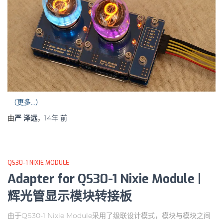
（更多…）
由
严 泽远
，
14年
前
QS30-1 NIXIE MODULE
Adapter for QS30-1 Nixie Module |
辉光管显示模块转接板
由于QS30-1 Nixie Module采用了级联设计模式，模块与模块之间