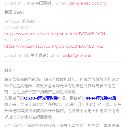
Direct in China 中国直销： Email
yan@nixieclock.org
美国 USA：
Amazon 亚马逊：
NCH6100HV:
https://www.amazon.com/gp/product/B074N5LVFH
NCH8200HV:
https://www.amazon.com/gp/product/B074S2T7X3
Direct in US 美国直销：Email
aiden@nixie.ai
原文：
辉光管绚丽的色彩源自辉光气体放电效应，但辉光气体放电的必要
条件就是高电压，故很多喜爱辉光管的朋友在制作辉光管应用之
前，往往止步于这个如何产生高压的问题；
从我最早的
QS30-1辉光管时钟
作品，到最新的
IN-14辉光钟v2版
一
路走来，曾设计和更新了多种DC-DC高压升压电路；这一次，我把
升压电路单独封装成高压升压模块，为各种不同电压和电流应用需
求提供了方便可靠的能量源；
NCH6100HV高压升压模块是一款专为荧光管、辉光管、电平指示