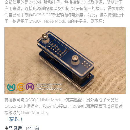
全部使用的是2×3的排针和排母，包括控制I/O以及电源，所以对于
应用来讲，连接电源适配器以及控制I/O没有统一的接口，需要朋友
们自己动手制作DC5.5-2.1转杜邦线的电源座，为此，这次特别设计
了一款适用于QS30-1 Nixie Module的转接板，见下图：
转接板可与QS30-1 Nixie Module完美匹配，另外集成了高品质
DC5.5-2.1电源插座，和6针I/O接口，12V的电源适配器可以轻松对
接级联的Nixie Module。
（更多…）
由
严 泽远
，
14年
前