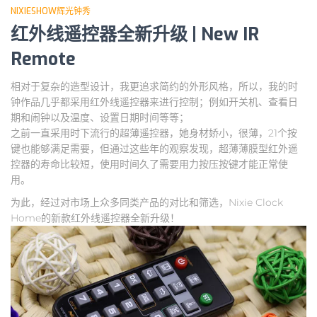
NIXIESHOW辉光钟秀
红外线遥控器全新升级 | New IR
Remote
相对于复杂的造型设计，我更追求简约的外形风格，所以，我的时
钟作品几乎都采用红外线遥控器来进行控制；例如开关机、查看日
期和闹钟以及温度、设置日期时间等等；
之前一直采用时下流行的超薄遥控器，她身材娇小，很薄，21个按
键也能够满足需要，但通过这些年的观察发现，超薄薄膜型红外遥
控器的寿命比较短，使用时间久了需要用力按压按键才能正常使
用。
为此，经过对市场上众多同类产品的对比和筛选，Nixie Clock
Home的新款红外线遥控器全新升级！