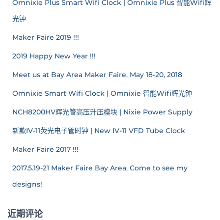
Omnixie Plus Smart Wifi Clock | Omnixie Plus 智能Wifi辉
光钟
Maker Faire 2019 !!!
2019 Happy New Year !!!
Meet us at Bay Area Maker Faire, May 18-20, 2018
Omnixie Smart Wifi Clock | Omnixie 智能Wifi辉光钟
NCH8200HV辉光管高压升压模块 | Nixie Power Supply
新款IV-11荧光电子管时钟 | New IV-11 VFD Tube Clock
Maker Faire 2017 !!!
2017.5.19-21 Maker Faire Bay Area. Come to see my
designs!
近期评论