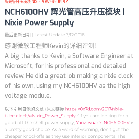
辉光管升压模块|NIXIEPOWERSUPPLY
NCH6100HV 辉光管高压升压模块 |
Nixie Power Supply
最后更新日期 | Latest Update 3/12/2018:
感谢微软工程师Kevin的详细评测！
A big thanks to Kevin, a Software Engineer at
Microsoft, for his professional and detailed
review. He did a great job making a nixie clock
of his own, using my NCH6100HV as the high
voltage module.
以下引用自他的文章 (原文链接
https://0x7d.com/2017/nixie-
tube-clock/#Nixie_Power_Supply)
:“If you are looking for a
good off-the-shelf power supply,
YanZeyuan’s NCH6100HV
is
a pretty good choice. As a word of warning, don’t get the
cheaper knockoffs as they use inferior components. The