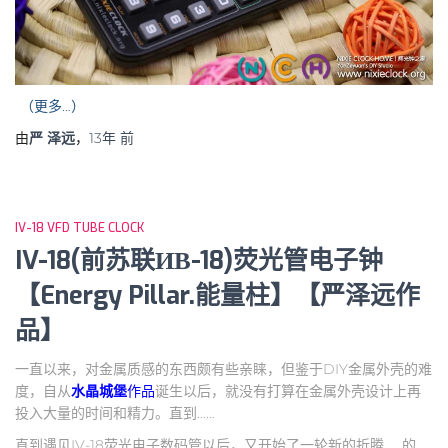
（更多…）
由
严 泽远
，
13年
前
IV-18 VFD TUBE CLOCK
IV-18(前苏联ИВ-18)荧光管电子钟
【Energy Pillar.能量柱】【严泽远作
品】
一直以来，对金属质感的东西颇有些亲睐，但鉴于DIY金属外壳的难
度，自从
水晶城堡
作品
诞生以后，就没有打算在金属外壳设计上再
投入大量的时间和精力。直到……
直到遇见IV-18荧光电子数码管以后，又开始了一轮新的折腾……的