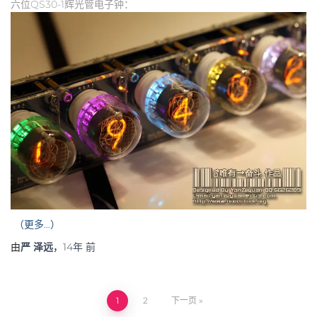
六位QS30-1辉光管电子钟：
（更多…）
由
严 泽远
，
14年
前
1
2
下一页