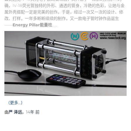
确，IV-18荧光管独特的外形、通透的管身，冷艳的色彩，让她与金
属外壳搭配一定是完美的创作。于是，经过一次又一次的设计、修
改、打样，一年多断断续续的制作，又一款电子管时钟作品诞生
——
Energy Pillar
能量柱
……
（更多…）
由
严 泽远
，
14年
前