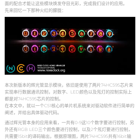
面的配合才能让这些模块焕发夺目光彩，完成我们设计的应用。
先来回忆一下那种火红的朦胧：
本次新版本的辉光管显示模块，依旧是使用了两片74HC595芯片来
实现串行数据通讯控制，对数字、LED颜色以及氖灯的控制实际上
都是对74HC595芯片的控制。
在本文中，就以一个C51核心的单片机系统来对驱动软件进行简单的
阐述，并给出具体驱动代码。
通过辉光管本身的应用来看，一共有0-9这10个数字要进行控制，另
外还有RGB LED三个颜色要进行控制，以及2个氖灯要进行控制，
共需要15bit的译码输出，根据原理图，两片74HC595共有16bit输