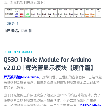
出，对应的控制关系表如下：
（更多…）
由
严 泽远
，
13年
前
QS30-1 NIXIE MODULE
QS30-1 Nixie Module for Arduino
v2.0.0 | 辉光管显示模块【硬件篇】
辉光数码管|Nixie tube
，这种问世于上世纪的古老器件，已经令越
来越多的爱好者着迷，相信浏览过我的博客的朋友都无法忘记那特
有的显示效果…
由于辉光管的工作原理决定了她必须由170V的高压才能驱动，为了
使更多喜爱她的朋友能够使用她来创作，不必去烦恼如何产生高
压、如何整理高压逻辑驱动器，一年半之前我开发了
QS30-1 Nixie