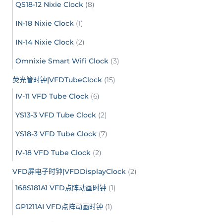
QS18-12 Nixie Clock
(8)
IN-18 Nixie Clock
(1)
IN-14 Nixie Clock
(2)
Omnixie Smart Wifi Clock
(3)
荧光管时钟|VFDTubeClock
(15)
IV-11 VFD Tube Clock
(6)
YS13-3 VFD Tube Clock
(2)
YS18-3 VFD Tube Clock
(7)
IV-18 VFD Tube Clock
(2)
VFD屏电子时钟|VFDDisplayClock
(2)
168S181A1 VFD点阵动画时钟
(1)
GP1211AI VFD点阵动画时钟
(1)