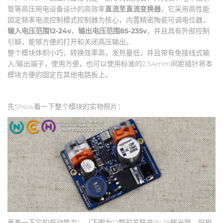
管等高压用电设备设计的高效率
直流至直流变换器
，它采用高性能
固定频率电流控制模式控制器为核心，内置精密陶瓷可调电位器，
输入电压范围12-24v
，
输出电压范围85-235v
，并且具有外部控制
引脚，能够方便的打开和关闭高压输出。
整个模块体积小巧，转换效率高，发热量低，并且带有免接线式输
入/输出端子，使用方便，也可以使用标准的2.54mm间距插针将本
模块方便的固定在其他电路板上。
先Show看一下整个模块的实物照片：
再看一下它的驱动能力：（下图为12颗前苏联产IN-18辉光管，阳极