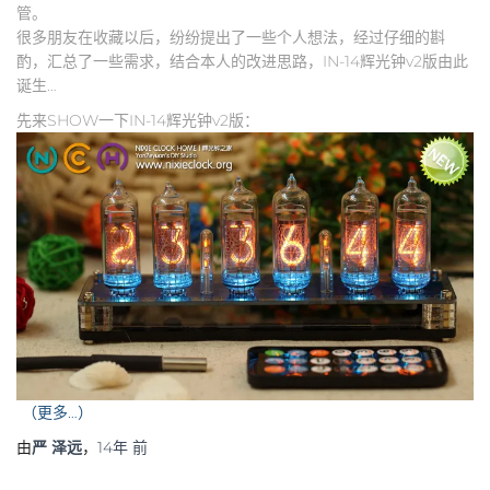
管。
很多朋友在收藏以后，纷纷提出了一些个人想法，经过仔细的斟
酌，汇总了一些需求，结合本人的改进思路，IN-14辉光钟v2版由此
诞生…
先来SHOW一下IN-14辉光钟v2版：
（更多…）
由
严 泽远
，
14年
前