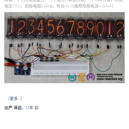
电压170v，阳极电阻6.8KΩ，符合IN-18推荐阳极电流4-6mA）
（更多…）
由
严 泽远
，
13年
前