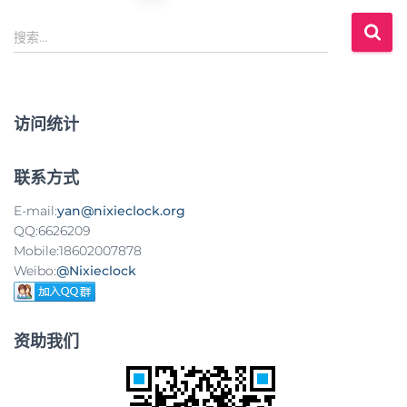
文
搜
章
搜索…
索
：
导
航
访问统计
联系方式
E-mail:
yan@nixieclock.org
QQ:6626209
Mobile:18602007878
Weibo:
@Nixieclock
资助我们