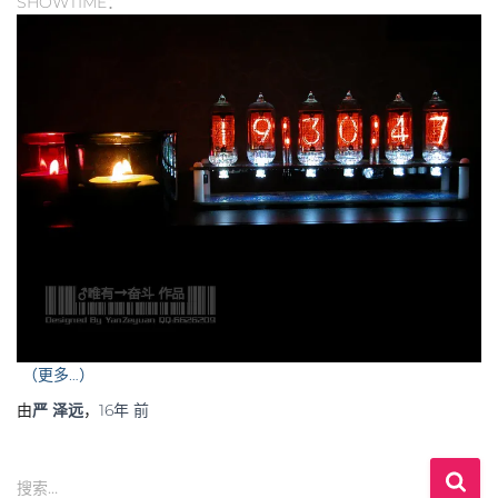
SHOWTIME：
（更多…）
由
严 泽远
，
16年
前
搜
搜索…