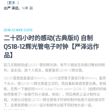
（更多…）
由
严 泽远
，
16年
前
QS18-12 NIXIE CLOCK
二十四小时的感动(古典版II) 自制
QS18-12辉光管电子时钟【严泽远作
品】
前几天刚刚完成QS30-1管的辉光钟，有不少朋友在向我讨教如何制
作。说实话，就个人而言，我更喜欢QS18-12辉光管。
QS30意思就是直径30mm，QS18当然管子直径只有18mm，虽然
个头小，但QS18-12辉光管是立式的，而且看起来感觉更古典。老规
矩，先秀一下做好的NIXIE tube Clock with QS18-12（拍照的时候
依然使用了一些客厅的小道具，哈哈），然后再附上设计制作过
程。大部分过程在QS30-1辉光管电子时钟的制作贴里介绍的很详尽
了，这里就把根QS30-1设计和制作过程不同的地方说一说。