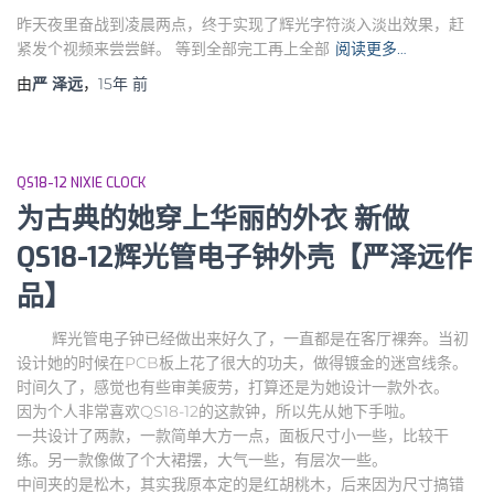
昨天夜里奋战到凌晨两点，终于实现了辉光字符淡入淡出效果，赶
紧发个视频来尝尝鲜。 等到全部完工再上全部
阅读更多…
由
严 泽远
，
15年
前
QS18-12 NIXIE CLOCK
为古典的她穿上华丽的外衣 新做
QS18-12辉光管电子钟外壳【严泽远作
品】
辉光管电子钟已经做出来好久了，一直都是在客厅裸奔。当初
设计她的时候在PCB板上花了很大的功夫，做得镀金的迷宫线条。
时间久了，感觉也有些审美疲劳，打算还是为她设计一款外衣。
因为个人非常喜欢QS18-12的这款钟，所以先从她下手啦。
一共设计了两款，一款简单大方一点，面板尺寸小一些，比较干
练。另一款像做了个大裙摆，大气一些，有层次一些。
中间夹的是松木，其实我原本定的是红胡桃木，后来因为尺寸搞错