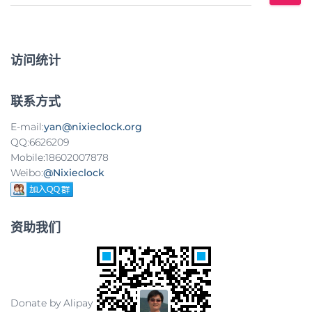
索
：
访问统计
联系方式
E-mail:
yan@nixieclock.org
QQ:6626209
Mobile:18602007878
Weibo:
@Nixieclock
资助我们
Donate by Alipay