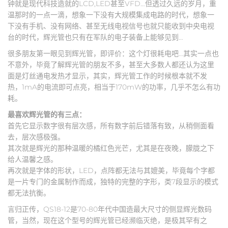
钟就是现代科技造就的LCD,LED甚至VFD…但透过久远的岁月，重
温那时的一点一滴，想象一下没有大规模集成电路的时代，想象一
下没有手机、没有网络、甚至无线电视信号也就只能收到中央电视
台的时代，辉光管也只有在军队的电子装备上能够见到…
很多朋友第一眼见到辉光管，即评价：这个灯很耗电吧…其实一点也
不意外，毕竟了解辉光管的朋友不多，甚至大多数人都还认为这里
面是灯丝通电发热才显示，其实，辉光管工作的时候根本就不发
热，1mA的电流即可点亮，相当于170mW的功率，几乎不怎么有功
耗。
最喜欢辉光管的有三点：
首先它显示数字很有层次感，所有数字前后错落有致，从稍侧面看
去，层次感极强。
其次就是辉光的那种温暖的橘红色光芒，尤其是在夜晚，朦胧之下
给人温馨之感。
再次就是字体的形状，LED，点阵都无法与其媲美，毕竟每个字都
是一片专门的金属制作而成，独特的完整的字形，类7段显示的模式
都无法抗衡。
言归正传，QS18-12是70-80年代中国造最大尺寸的侧显辉光数码
管，当然，现在这个型号的辉光管已经濒临灭绝，是极其罕有之