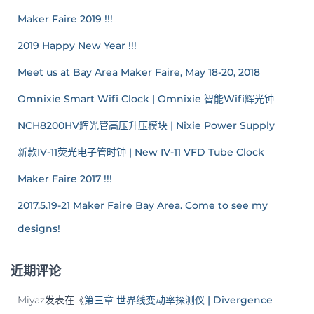
Maker Faire 2019 !!!
2019 Happy New Year !!!
Meet us at Bay Area Maker Faire, May 18-20, 2018
Omnixie Smart Wifi Clock | Omnixie 智能Wifi辉光钟
NCH8200HV辉光管高压升压模块 | Nixie Power Supply
新款IV-11荧光电子管时钟 | New IV-11 VFD Tube Clock
Maker Faire 2017 !!!
2017.5.19-21 Maker Faire Bay Area. Come to see my
designs!
近期评论
Miyaz
发表在《
第三章 世界线变动率探测仪 | Divergence