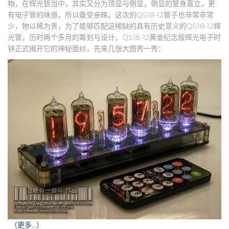
物，在辉光管当中，其实又分为顶显与侧显，侧显的管身直立，更
有电子管的味道，所以备受亲睐。这次的QS18-12管子也非常非常
少，物以稀为贵，为了能够匹配这稀缺的具有历史意义的QS18-12辉
光管，历时两个多月的筹划与设计，QS18-12黄金纪念版辉光电子时
钟正式揭开它的神秘面纱，先来几张大图秀一秀：
（更多…）