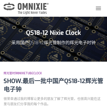
切
换
导
航
QS18-12 Nixie Clock
采用国产QS18-12辉光管制作的辉光电子时钟
辉光管时钟|NIXIETUBECLOCK
SHOW.最后一批中国产QS18-12辉光管
电子钟
很荣幸通过我的博客让更多的朋友了解了辉光管，也很高兴能在这
里与朋友们分享我的每个作品。