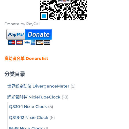
Donate by PayPal
资助者名单 Donors list
分类目录
世界线变动仪|DivergenceMeter
(9)
辉光管时钟|NixieTubeClock
(18)
QS30-1 Nixie Clock
(5)
QS18-12 Nixie Clock
(8)
IN-18 Nixie Clock
(1)