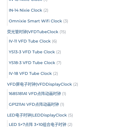
IN-14 Nixie Clock
(2)
Omnixie Smart Wifi Clock
(3)
荧光管时钟|VFDTubeClock
(15)
IV-11 VFD Tube Clock
(6)
YS13-3 VFD Tube Clock
(2)
YS18-3 VFD Tube Clock
(7)
IV-18 VFD Tube Clock
(2)
VFD屏电子时钟|VFDDisplayClock
(2)
168S181A1 VFD点阵动画时钟
(1)
GP1211AI VFD点阵动画时钟
(1)
LED电子时钟|LEDDisplayClock
(5)
LED 5×7点阵 3×10组合电子时钟
(2)