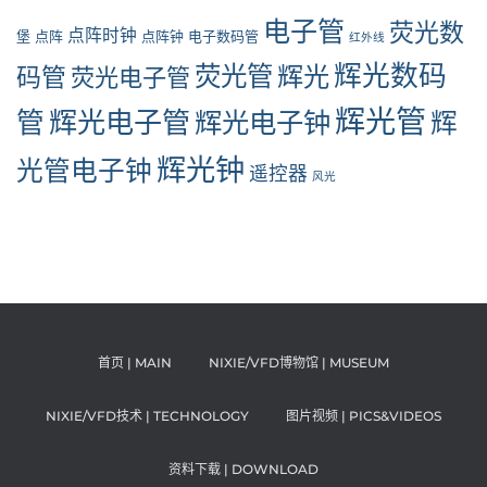
电子管
荧光数
点阵时钟
堡
点阵
点阵钟
电子数码管
红外线
辉光数码
荧光管
辉光
码管
荧光电子管
辉光管
管
辉光电子管
辉光电子钟
辉
辉光钟
光管电子钟
遥控器
风光
首页 | MAIN
NIXIE/VFD博物馆 | MUSEUM
NIXIE/VFD技术 | TECHNOLOGY
图片视频 | PICS&VIDEOS
资料下载 | DOWNLOAD