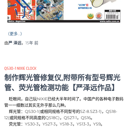
（更多…）
由
严 泽远
，
15年
前
QS30-1 NIXIE CLOCK
制作辉光管修复仪,附带所有型号辉光
管、荧光管检测功能【严泽远作品】
眨眼间，自己玩NIXIE已经大半年时间了。中国产的各种电子数码
管一一细数过其实无外乎那么几种。
辉光管：QS30-1(或相同规格不同型号的SZ-8.SZ3-1)，QS18-
12(或同规格不同高度的QS18C)，QS27-1，QS16。
荧光管：YS30-3，YS27-3，YS18-3，YS13-3，YS9。