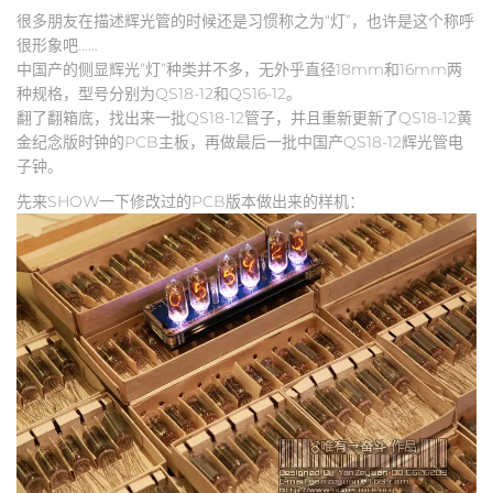
很多朋友在描述辉光管的时候还是习惯称之为“灯”，也许是这个称呼
很形象吧……
中国产的侧显辉光”灯”种类并不多，无外乎直径18mm和16mm两
种规格，型号分别为QS18-12和QS16-12。
翻了翻箱底，找出来一批QS18-12管子，并且重新更新了QS18-12黄
金纪念版时钟的PCB主板，再做最后一批中国产QS18-12辉光管电
子钟。
先来SHOW一下修改过的PCB版本做出来的样机：