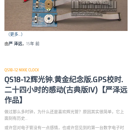
（更多…）
由
严 泽远
，
15年
前
QS18-12 NIXIE CLOCK
QS18-12辉光钟.黄金纪念版.GPS校时.
二十四小时的感动(古典版IV)【严泽远
作品】
做过那么多时钟，为什么还是喜欢辉光管？原因其实很简单，它上
面刻有历史…
或许您对电子管没有一点感情，也或许您见到的第一台数字电子时