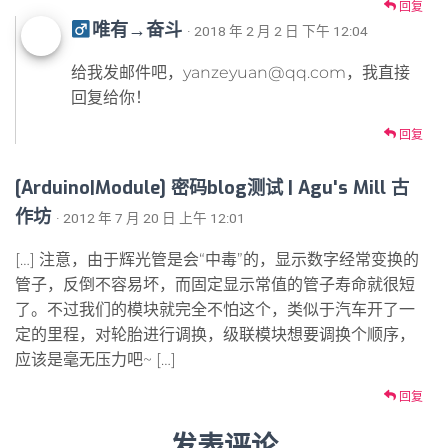
回复
唯有→奋斗
· 2018 年 2 月 2 日 下午 12:04
给我发邮件吧，yanzeyuan@qq.com，我直接
回复给你！
回复
[Arduino|Module] 密码blog测试 | Agu's Mill 古
作坊
· 2012 年 7 月 20 日 上午 12:01
[…] 注意，由于辉光管是会“中毒”的，显示数字经常变换的
管子，反倒不容易坏，而固定显示常值的管子寿命就很短
了。不过我们的模块就完全不怕这个，类似于汽车开了一
定的里程，对轮胎进行调换，级联模块想要调换个顺序，
应该是毫无压力吧~ […]
回复
发表评论