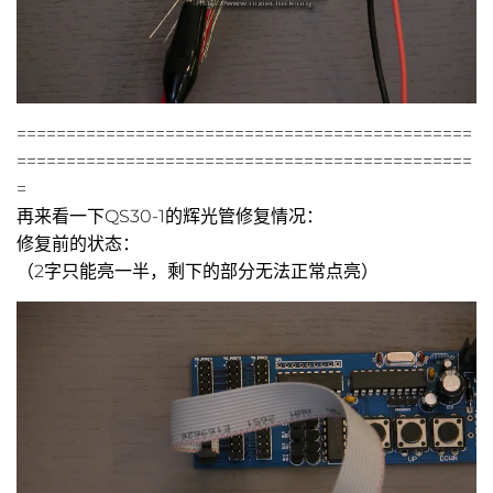
==============================================
==============================================
=
再来看一下QS30-1的辉光管修复情况：
修复前的状态：
（2字只能亮一半，剩下的部分无法正常点亮）