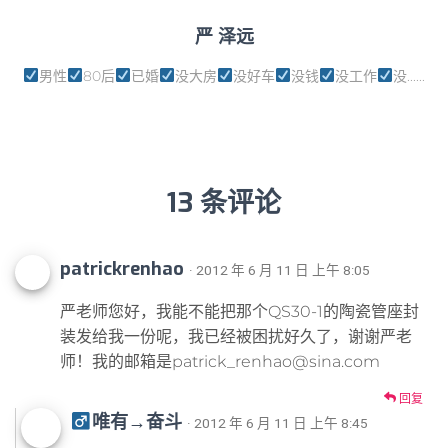
严 泽远
男性
80后
已婚
没大房
没好车
没钱
没工作
没......
13 条评论
patrickrenhao
· 2012 年 6 月 11 日 上午 8:05
严老师您好，我能不能把那个QS30-1的陶瓷管座封
装发给我一份呢，我已经被困扰好久了，谢谢严老
师！我的邮箱是patrick_renhao@sina.com
回复
唯有→奋斗
· 2012 年 6 月 11 日 上午 8:45