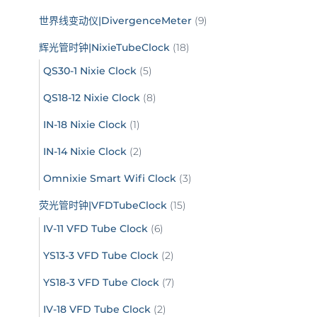
世界线变动仪|DivergenceMeter
(9)
辉光管时钟|NixieTubeClock
(18)
QS30-1 Nixie Clock
(5)
QS18-12 Nixie Clock
(8)
IN-18 Nixie Clock
(1)
IN-14 Nixie Clock
(2)
Omnixie Smart Wifi Clock
(3)
荧光管时钟|VFDTubeClock
(15)
IV-11 VFD Tube Clock
(6)
YS13-3 VFD Tube Clock
(2)
YS18-3 VFD Tube Clock
(7)
IV-18 VFD Tube Clock
(2)