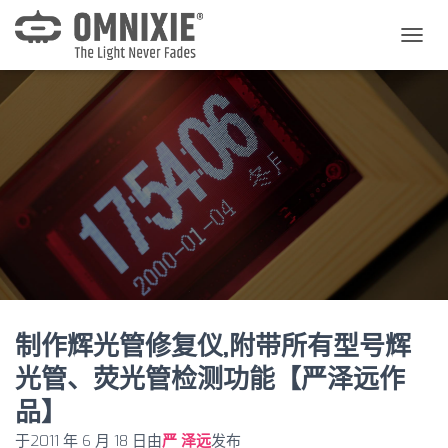
切
换
导
航
制作辉光管修复仪,附带所有型号辉
光管、荧光管检测功能【严泽远作
品】
于
2011 年 6 月 18 日
由
严 泽远
发布