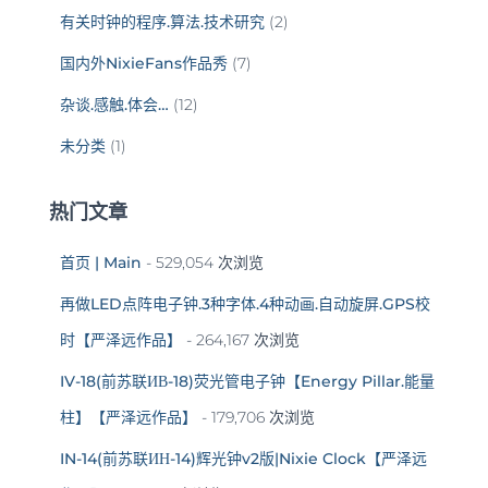
有关时钟的程序.算法.技术研究
(2)
国内外NixieFans作品秀
(7)
杂谈.感触.体会…
(12)
未分类
(1)
热门文章
首页 | Main
- 529,054 次浏览
再做LED点阵电子钟.3种字体.4种动画.自动旋屏.GPS校
时【严泽远作品】
- 264,167 次浏览
IV-18(前苏联ИВ-18)荧光管电子钟【Energy Pillar.能量
柱】【严泽远作品】
- 179,706 次浏览
IN-14(前苏联ИН-14)辉光钟v2版|Nixie Clock【严泽远