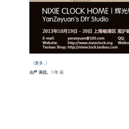
（更多…）
由
严 泽远
，
13年
前