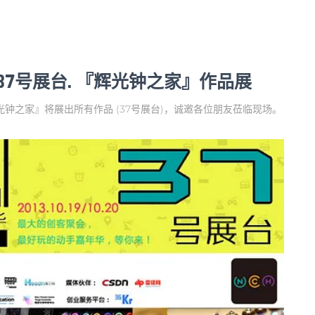
年华 37号展台. 『辉光钟之家』作品展
ome | 辉光钟之家』将展出所有作品 (37号展台)，诚邀各位朋友莅临现场。