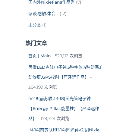
国内外NixieFans作品秀
(7)
杂谈.感触.体会…
(12)
未分类
(1)
热门文章
首页 | Main
- 529,112 次浏览
再做LED点阵电子钟.3种字体.4种动画.自
动旋屏.GPS校时【严泽远作品】
-
264,199 次浏览
IV-18(前苏联ИВ-18)荧光管电子钟
【Energy Pillar.能量柱】【严泽远作
品】
- 179,724 次浏览
IN-14(前苏联ИН-14)辉光钟v2版|Nixie