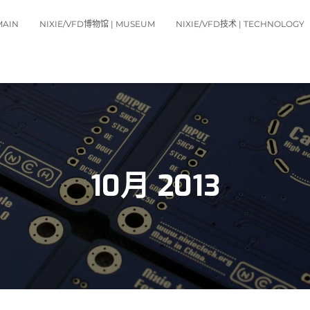
MAIN
NIXIE/VFD博物馆 | MUSEUM
NIXIE/VFD技术 | TECHNOLOGY
10月 2013