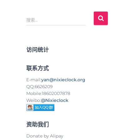
搜
搜索…
索
：
访问统计
联系方式
E-mail:
yan@nixieclock.org
QQ:6626209
Mobile:18602007878
Weibo:
@Nixieclock
资助我们
Donate by Alipay