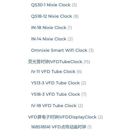
QS30-1 Nixie Clock
(5)
QS18-12 Nixie Clock
(8)
IN-18 Nixie Clock
(1)
IN-14 Nixie Clock
(2)
Omnixie Smart Wifi Clock
(3)
荧光管时钟|VFDTubeClock
(15)
IV-11 VFD Tube Clock
(6)
YS13-3 VFD Tube Clock
(2)
YS18-3 VFD Tube Clock
(7)
IV-18 VFD Tube Clock
(2)
VFD屏电子时钟|VFDDisplayClock
(2)
168S181A1 VFD点阵动画时钟
(1)