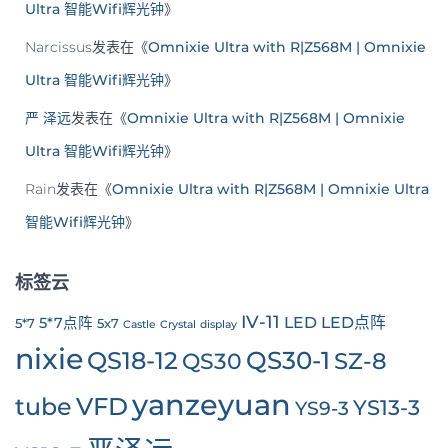
Ultra 智能Wifi辉光钟
》
Narcissus
发表在《
Omnixie Ultra with R|Z568M | Omnixie
Ultra 智能Wifi辉光钟
》
严 泽远
发表在《
Omnixie Ultra with R|Z568M | Omnixie
Ultra 智能Wifi辉光钟
》
Rain
发表在《
Omnixie Ultra with R|Z568M | Omnixie Ultra
智能Wifi辉光钟
》
标签云
IV-11
LED
LED点阵
5*7点阵
5*7
5x7
Castle
Crystal
display
nixie
QS30-1
QS18-12
SZ-8
QS30
yanzeyuan
tube
VFD
YS13-3
YS9-3