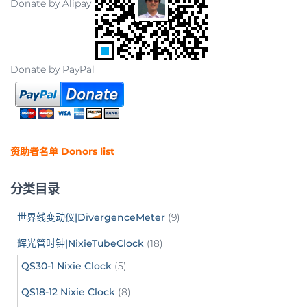
Donate by Alipay
Donate by PayPal
资助者名单 Donors list
分类目录
世界线变动仪|DivergenceMeter
(9)
辉光管时钟|NixieTubeClock
(18)
QS30-1 Nixie Clock
(5)
QS18-12 Nixie Clock
(8)