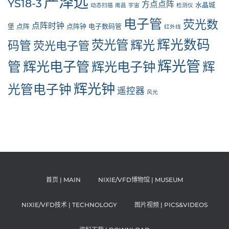
严泽远
YS18-3
方点点阵
水晶城
动态扫描
南昌
宇宙
检测仪
电子管
荧光数
点阵时钟
堡
点阵
点阵钟
电子数码管
红外线
辉光数码
荧光管
辉光
码管
荧光电子管
辉光管
管
辉光电子管
辉光电子钟
辉
辉光钟
光管电子钟
遥控器
风光
首页 | MAIN
NIXIE/VFD博物馆 | MUSEUM
NIXIE/VFD技术 | TECHNOLOGY
图片视频 | PICS&VIDEOS