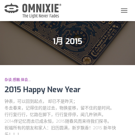
切
换
导
航
1月 2015
杂谈.感触.体会...
2015 Happy New Year
钟表，可以回到起点， 却已不是昨天；
冬去春来，记得住的是过去，物换星移，留不住的是时间。
行行复行行，忆路在脚下，行行复停停，闻几杵钟声。
2014伴记忆而去已成永恒，2015随春风而来待我们探寻。
祝福所有的朋友和家人：旧历圆满，新岁飘香！2015 新年快
乐！！！