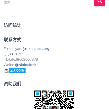
搜
搜索…
索
：
访问统计
联系方式
E-mail:
yan@nixieclock.org
QQ:6626209
Mobile:18602007878
Weibo:
@Nixieclock
资助我们