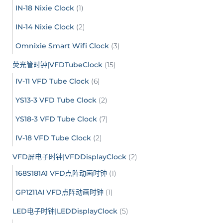
IN-18 Nixie Clock
(1)
IN-14 Nixie Clock
(2)
Omnixie Smart Wifi Clock
(3)
荧光管时钟|VFDTubeClock
(15)
IV-11 VFD Tube Clock
(6)
YS13-3 VFD Tube Clock
(2)
YS18-3 VFD Tube Clock
(7)
IV-18 VFD Tube Clock
(2)
VFD屏电子时钟|VFDDisplayClock
(2)
168S181A1 VFD点阵动画时钟
(1)
GP1211AI VFD点阵动画时钟
(1)
LED电子时钟|LEDDisplayClock
(5)