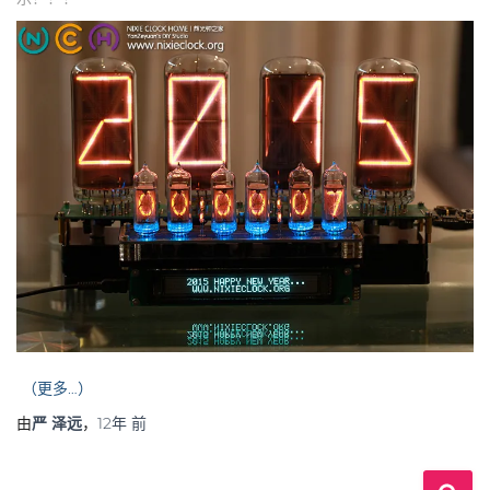
（更多…）
由
严 泽远
，
12年
前