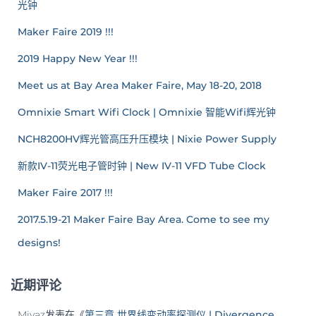
光钟
Maker Faire 2019 !!!
2019 Happy New Year !!!
Meet us at Bay Area Maker Faire, May 18-20, 2018
Omnixie Smart Wifi Clock | Omnixie 智能Wifi辉光钟
NCH8200HV辉光管高压升压模块 | Nixie Power Supply
新款IV-11荧光电子管时钟 | New IV-11 VFD Tube Clock
Maker Faire 2017 !!!
2017.5.19-21 Maker Faire Bay Area. Come to see my
designs!
近期评论
Miyaz
发表在《
第三章 世界线变动率探测仪 | Divergence