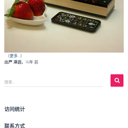
（更多…）
由
严 泽远
，
16年
前
搜
搜索…
索
：
访问统计
联系方式