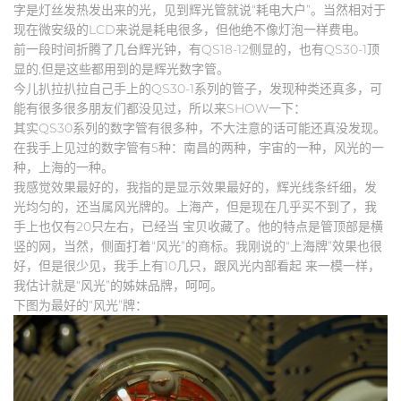
字是灯丝发热发出来的光，见到辉光管就说“耗电大户”。当然相对于
现在微安级的LCD来说是耗电很多，但他绝不像灯泡一样费电。
前一段时间折腾了几台辉光钟，有QS18-12侧显的，也有QS30-1顶
显的,但是这些都用到的是辉光数字管。
今儿扒拉扒拉自己手上的QS30-1系列的管子，发现种类还真多，可
能有很多很多朋友们都没见过，所以来SHOW一下：
其实QS30系列的数字管有很多种，不大注意的话可能还真没发现。
在我手上见过的数字管有5种：南昌的两种，宇宙的一种，风光的一
种，上海的一种。
我感觉效果最好的，我指的是显示效果最好的，辉光线条纤细，发
光均匀的，还当属风光牌的。上海产，但是现在几乎买不到了，我
手上也仅有20只左右，已经当 宝贝收藏了。他的特点是管顶部是横
竖的网，当然，侧面打着“风光”的商标。我刚说的“上海牌”效果也很
好，但是很少见，我手上有10几只，跟风光内部看起 来一模一样，
我估计就是“风光”的姊妹品牌，呵呵。
下图为最好的“风光”牌：