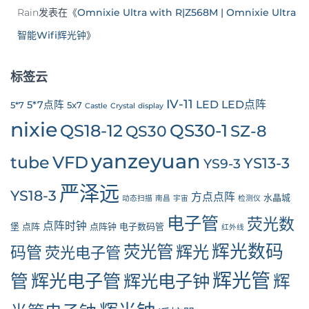
Rain
发表在《
Omnixie Ultra with R|Z568M | Omnixie Ultra
智能Wifi辉光钟
》
标签云
IV-11
LED
LED点阵
5*7点阵
5*7
5x7
Castle
Crystal
display
nixie
QS30-1
QS18-12
SZ-8
QS30
yanzeyuan
tube
VFD
YS13-3
YS9-3
严泽远
YS18-3
方点点阵
水晶城
动态扫描
南昌
宇宙
检测仪
电子管
荧光数
点阵时钟
堡
点阵
点阵钟
电子数码管
红外线
辉光数码
荧光管
辉光
码管
荧光电子管
辉光管
管
辉光电子管
辉光电子钟
辉