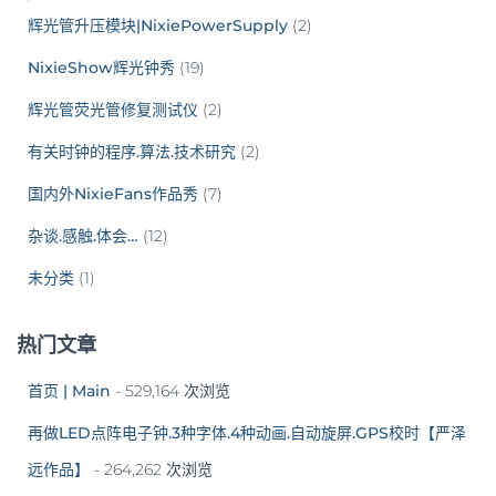
辉光管升压模块|NixiePowerSupply
(2)
NixieShow辉光钟秀
(19)
辉光管荧光管修复测试仪
(2)
有关时钟的程序.算法.技术研究
(2)
国内外NixieFans作品秀
(7)
杂谈.感触.体会…
(12)
未分类
(1)
热门文章
首页 | Main
- 529,164 次浏览
再做LED点阵电子钟.3种字体.4种动画.自动旋屏.GPS校时【严泽
远作品】
- 264,262 次浏览