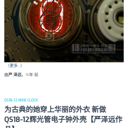
（更多…）
由
严 泽远
，
16年
前
QS18-12 NIXIE CLOCK
为古典的她穿上华丽的外衣 新做
QS18-12辉光管电子钟外壳【严泽远作