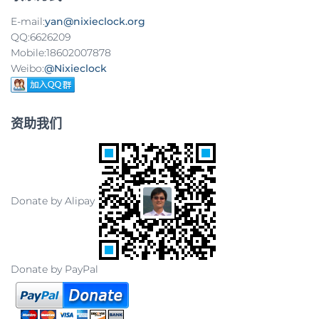
E-mail:
yan@nixieclock.org
QQ:6626209
Mobile:18602007878
Weibo:
@Nixieclock
资助我们
Donate by Alipay
Donate by PayPal