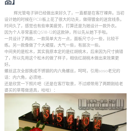
品】
辉光管电子钟已经做出来好久了，一直都是在客厅裸奔。当初
设计她的时候在PCB板上花了很大的功夫，做得镀金的迷宫线条。
时间久了，感觉也有些审美疲劳，打算还是为她设计一款外衣。
因为个人非常喜欢QS18-12的这款钟，所以先从她下手啦。
一共设计了两款，一款简单大方一点，面板尺寸小一些，比较干
练。另一款像做了个大裙摆，大气一些，有层次一些。
中间夹的是松木，其实我原本定的是红胡桃木，后来因为尺寸搞错
了，所以先用这个松木的做了样子，相信红胡桃木做出来效果更
好。
螺丝这次全部换成不锈钢的内六角螺丝，呵呵，引用soso老兄的
话：内六角，必须地…
还是欣赏一下照片吧（还是在客厅取景，不过顺带用了两颗刚给老
婆买的草莓做道具，哈哈）：