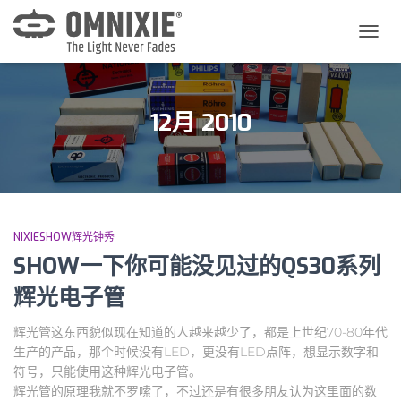
切
换
导
航
12月 2010
NIXIESHOW辉光钟秀
SHOW一下你可能没见过的QS30系列
辉光电子管
辉光管这东西貌似现在知道的人越来越少了，都是上世纪70-80年代
生产的产品，那个时候没有LED，更没有LED点阵，想显示数字和
符号，只能使用这种辉光电子管。
辉光管的原理我就不罗嗦了，不过还是有很多朋友认为这里面的数