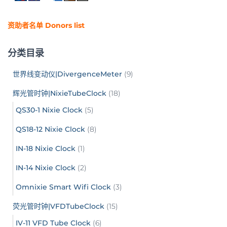
资助者名单 Donors list
分类目录
世界线变动仪|DivergenceMeter
(9)
辉光管时钟|NixieTubeClock
(18)
QS30-1 Nixie Clock
(5)
QS18-12 Nixie Clock
(8)
IN-18 Nixie Clock
(1)
IN-14 Nixie Clock
(2)
Omnixie Smart Wifi Clock
(3)
荧光管时钟|VFDTubeClock
(15)
IV-11 VFD Tube Clock
(6)