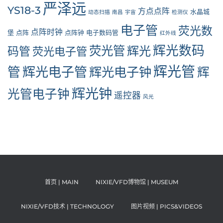
严泽远
YS18-3
方点点阵
水晶城
动态扫描
南昌
宇宙
检测仪
电子管
荧光数
点阵时钟
堡
点阵
点阵钟
电子数码管
红外线
辉光数码
荧光管
辉光
码管
荧光电子管
辉光管
管
辉光电子管
辉光电子钟
辉
辉光钟
光管电子钟
遥控器
风光
首页 | MAIN
NIXIE/VFD博物馆 | MUSEUM
NIXIE/VFD技术 | TECHNOLOGY
图片视频 | PICS&VIDEOS