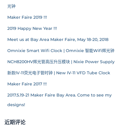
光钟
Maker Faire 2019 !!!
2019 Happy New Year !!!
Meet us at Bay Area Maker Faire, May 18-20, 2018
Omnixie Smart Wifi Clock | Omnixie 智能Wifi辉光钟
NCH8200HV辉光管高压升压模块 | Nixie Power Supply
新款IV-11荧光电子管时钟 | New IV-11 VFD Tube Clock
Maker Faire 2017 !!!
2017.5.19-21 Maker Faire Bay Area. Come to see my
designs!
近期评论