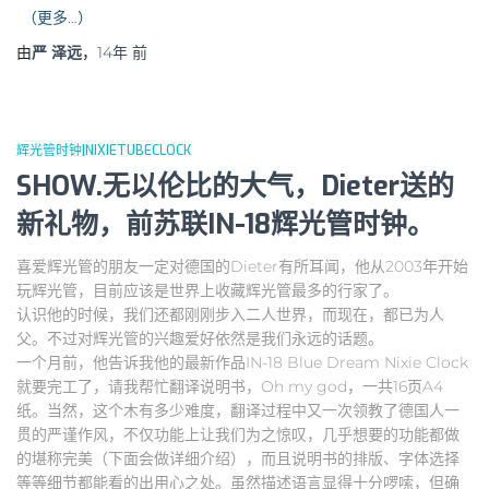
（更多…）
由
严 泽远
，
14年
前
辉光管时钟|NIXIETUBECLOCK
SHOW.无以伦比的大气，Dieter送的
新礼物，前苏联IN-18辉光管时钟。
喜爱辉光管的朋友一定对德国的Dieter有所耳闻，他从2003年开始
玩辉光管，目前应该是世界上收藏辉光管最多的行家了。
认识他的时候，我们还都刚刚步入二人世界，而现在，都已为人
父。不过对辉光管的兴趣爱好依然是我们永远的话题。
一个月前，他告诉我他的最新作品IN-18 Blue Dream Nixie Clock
就要完工了，请我帮忙翻译说明书，Oh my god，一共16页A4
纸。当然，这个木有多少难度，翻译过程中又一次领教了德国人一
贯的严谨作风，不仅功能上让我们为之惊叹，几乎想要的功能都做
的堪称完美（下面会做详细介绍），而且说明书的排版、字体选择
等等细节都能看的出用心之处。虽然描述语言显得十分啰嗦，但确