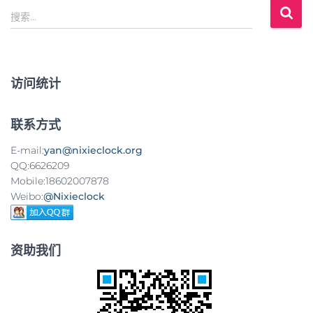
搜
搜索…
索
：
访问统计
联系方式
E-mail:
yan@nixieclock.org
QQ:6626209
Mobile:18602007878
Weibo:
@Nixieclock
资助我们