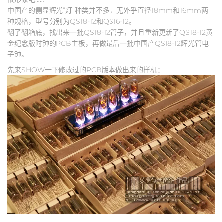
中国产的侧显辉光”灯”种类并不多，无外乎直径18mm和16mm两
种规格，型号分别为QS18-12和QS16-12。
翻了翻箱底，找出来一批QS18-12管子，并且重新更新了QS18-12黄
金纪念版时钟的PCB主板，再做最后一批中国产QS18-12辉光管电
子钟。
先来SHOW一下修改过的PCB版本做出来的样机：