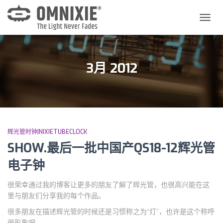
切
换
导
航
3月 2012
辉光管时钟|NIXIETUBECLOCK
SHOW.最后一批中国产QS18-12辉光管
电子钟
很荣幸通过我的博客让更多的朋友了解了辉光管，也很高兴能在这
里与朋友们分享我的每个作品。
很多朋友在描述辉光管的时候还是习惯称之为“灯”，也许是这个称呼
很形象吧……