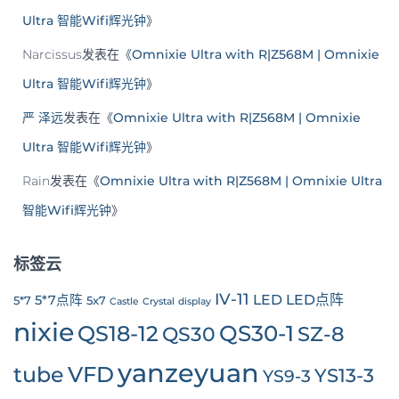
Ultra 智能Wifi辉光钟
》
Narcissus
发表在《
Omnixie Ultra with R|Z568M | Omnixie
Ultra 智能Wifi辉光钟
》
严 泽远
发表在《
Omnixie Ultra with R|Z568M | Omnixie
Ultra 智能Wifi辉光钟
》
Rain
发表在《
Omnixie Ultra with R|Z568M | Omnixie Ultra
智能Wifi辉光钟
》
标签云
IV-11
LED
LED点阵
5*7点阵
5*7
5x7
Castle
Crystal
display
nixie
QS30-1
QS18-12
SZ-8
QS30
yanzeyuan
tube
VFD
YS13-3
YS9-3