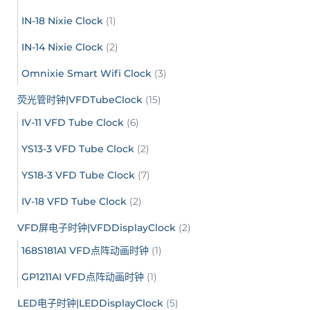
IN-18 Nixie Clock
(1)
IN-14 Nixie Clock
(2)
Omnixie Smart Wifi Clock
(3)
荧光管时钟|VFDTubeClock
(15)
IV-11 VFD Tube Clock
(6)
YS13-3 VFD Tube Clock
(2)
YS18-3 VFD Tube Clock
(7)
IV-18 VFD Tube Clock
(2)
VFD屏电子时钟|VFDDisplayClock
(2)
168S181A1 VFD点阵动画时钟
(1)
GP1211AI VFD点阵动画时钟
(1)
LED电子时钟|LEDDisplayClock
(5)