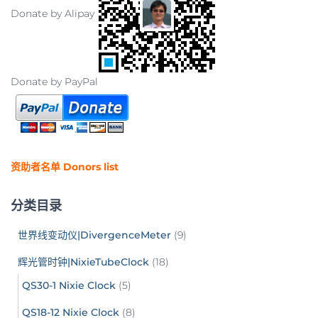
Donate by Alipay
Donate by PayPal
资助者名单 Donors list
分类目录
世界线变动仪|DivergenceMeter
(9)
辉光管时钟|NixieTubeClock
(18)
QS30-1 Nixie Clock
(5)
QS18-12 Nixie Clock
(8)