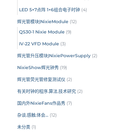
LED 5×7点阵 1×6组合电子时钟
(4)
辉光管模块|NixieModule
(12)
QS30-1 Nixie Module
(9)
IV-22 VFD Module
(3)
辉光管升压模块|NixiePowerSupply
(2)
NixieShow辉光钟秀
(19)
辉光管荧光管修复测试仪
(2)
有关时钟的程序.算法.技术研究
(2)
国内外NixieFans作品秀
(7)
杂谈.感触.体会…
(12)
未分类
(1)