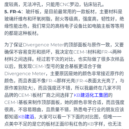
度较高，无法冲孔，只能用CNC罗边，钻床钻孔。
5. FR-4
：玻纤板，是目前最常用的一款板材，主要材料是
玻璃纤维布和环氧树脂，耐火等级高，强度高，韧性好，绝
缘性能出色，我们常见的高档电子设备比如电脑主板等等用
的都是这种板材。
为了保证Divergence Meter的顶部面板与原作一致，又要
确保不容易变形和损坏，我决定在CEM-1材料和FR-4两种
材料之间选择。经过若干次的对比，也实际做了很多次样品
以后，我发现CEM-1型号的复合基板更适合于做
Divergence Meter，主要原因是她的颜色非常接近原作的
颜色，而且表面不像FR-4那样光亮(FR-4表面太光亮了，与
原作差别较大)，而且强度还不错，所以我最终在几家不同
品牌的CEM-1板材厂商之间选择了
KB建滔化工集团
的
CEM-1基板来制作顶部面板，她的颜色非常合适，而且强度
很高，不容易翘曲，且质量不错，熟悉电子行业的朋友应该
都知道
KB建滔
，大家可以看一下下面的对比图，但唯一一
点美中不足的是它的板材正面印有红色的KB字样，也无法