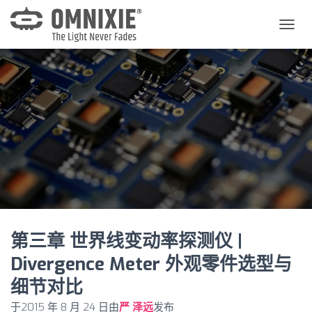
切
换
导
航
第三章 世界线变动率探测仪 |
Divergence Meter 外观零件选型与
细节对比
于
2015 年 8 月 24 日
由
严 泽远
发布