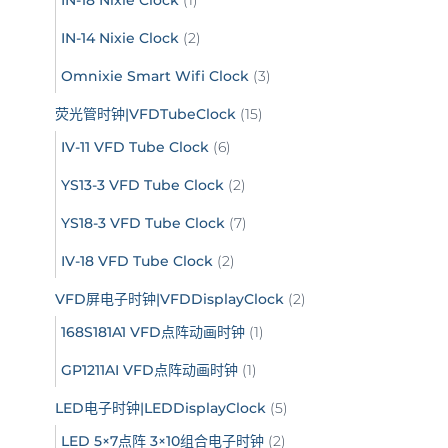
IN-18 Nixie Clock
(1)
IN-14 Nixie Clock
(2)
Omnixie Smart Wifi Clock
(3)
荧光管时钟|VFDTubeClock
(15)
IV-11 VFD Tube Clock
(6)
YS13-3 VFD Tube Clock
(2)
YS18-3 VFD Tube Clock
(7)
IV-18 VFD Tube Clock
(2)
VFD屏电子时钟|VFDDisplayClock
(2)
168S181A1 VFD点阵动画时钟
(1)
GP1211AI VFD点阵动画时钟
(1)
LED电子时钟|LEDDisplayClock
(5)
LED 5×7点阵 3×10组合电子时钟
(2)