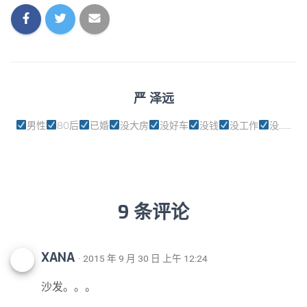
严 泽远
男性
80后
已婚
没大房
没好车
没钱
没工作
没......
9 条评论
XANA
· 2015 年 9 月 30 日 上午 12:24
沙发。。。