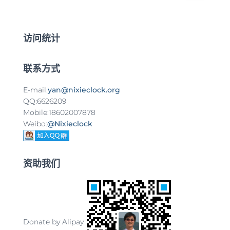
：
访问统计
联系方式
E-mail:
yan@nixieclock.org
QQ:6626209
Mobile:18602007878
Weibo:
@Nixieclock
资助我们
Donate by Alipay