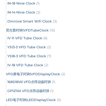
IN-18 Nixie Clock
(1)
IN-14 Nixie Clock
(2)
Omnixie Smart Wifi Clock
(3)
荧光管时钟|VFDTubeClock
(15)
IV-11 VFD Tube Clock
(6)
YS13-3 VFD Tube Clock
(2)
YS18-3 VFD Tube Clock
(7)
IV-18 VFD Tube Clock
(2)
VFD屏电子时钟|VFDDisplayClock
(2)
168S181A1 VFD点阵动画时钟
(1)
GP1211AI VFD点阵动画时钟
(1)
LED电子时钟|LEDDisplayClock
(5)