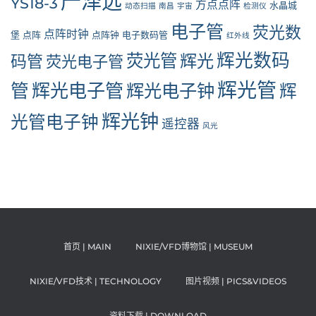
严泽远
YS18-3
方点点阵
水晶城
动态扫描
南昌
宇宙
检测仪
电子管
荧光数
点阵时钟
堡
点阵
点阵钟
电子数码管
红外线
辉光数码
荧光管
辉光
码管
荧光电子管
辉光管
管
辉光电子管
辉光电子钟
辉
辉光钟
光管电子钟
遥控器
风光
首页 | MAIN
NIXIE/VFD博物馆 | MUSEUM
NIXIE/VFD技术 | TECHNOLOGY
图片视频 | PICS&VIDEOS
资料下载 | DOWNLOAD