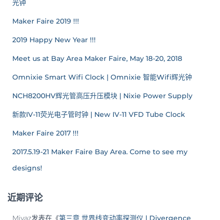
光钟
Maker Faire 2019 !!!
2019 Happy New Year !!!
Meet us at Bay Area Maker Faire, May 18-20, 2018
Omnixie Smart Wifi Clock | Omnixie 智能Wifi辉光钟
NCH8200HV辉光管高压升压模块 | Nixie Power Supply
新款IV-11荧光电子管时钟 | New IV-11 VFD Tube Clock
Maker Faire 2017 !!!
2017.5.19-21 Maker Faire Bay Area. Come to see my
designs!
近期评论
Miyaz
发表在《
第三章 世界线变动率探测仪 | Divergence