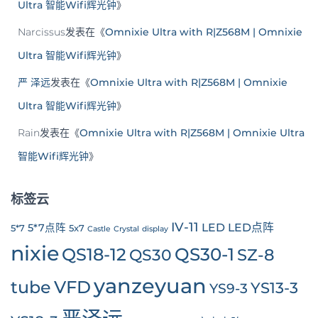
Ultra 智能Wifi辉光钟
》
Narcissus
发表在《
Omnixie Ultra with R|Z568M | Omnixie
Ultra 智能Wifi辉光钟
》
严 泽远
发表在《
Omnixie Ultra with R|Z568M | Omnixie
Ultra 智能Wifi辉光钟
》
Rain
发表在《
Omnixie Ultra with R|Z568M | Omnixie Ultra
智能Wifi辉光钟
》
标签云
IV-11
LED
LED点阵
5*7点阵
5*7
5x7
Castle
Crystal
display
nixie
QS30-1
QS18-12
SZ-8
QS30
yanzeyuan
tube
VFD
YS13-3
YS9-3