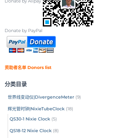
Donate by Alipay
Donate by PayPal
资助者名单 Donors list
分类目录
世界线变动仪|DivergenceMeter
(9)
辉光管时钟|NixieTubeClock
(18)
QS30-1 Nixie Clock
(5)
QS18-12 Nixie Clock
(8)