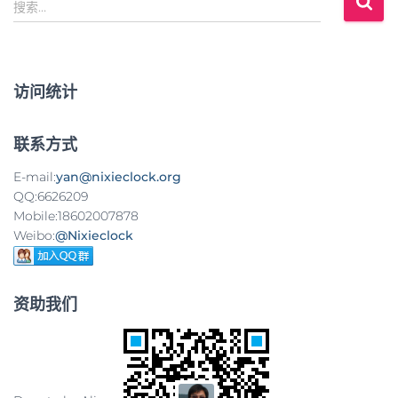
搜
搜索…
索
：
访问统计
联系方式
E-mail:
yan@nixieclock.org
QQ:6626209
Mobile:18602007878
Weibo:
@Nixieclock
资助我们