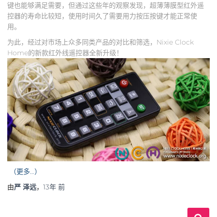
键也能够满足需要，但通过这些年的观察发现，超薄薄膜型红外遥
控器的寿命比较短，使用时间久了需要用力按压按键才能正常使
用。
为此，经过对市场上众多同类产品的对比和筛选，Nixie Clock
Home的新款红外线遥控器全新升级！
（更多…）
由
严 泽远
，
13年
前