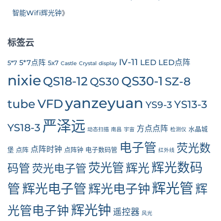
智能Wifi辉光钟
》
标签云
IV-11
LED
LED点阵
5*7点阵
5*7
5x7
Castle
Crystal
display
nixie
QS30-1
QS18-12
SZ-8
QS30
yanzeyuan
tube
VFD
YS13-3
YS9-3
严泽远
YS18-3
方点点阵
水晶城
动态扫描
南昌
宇宙
检测仪
电子管
荧光数
点阵时钟
堡
点阵
点阵钟
电子数码管
红外线
辉光数码
荧光管
辉光
码管
荧光电子管
辉光管
管
辉光电子管
辉光电子钟
辉
辉光钟
光管电子钟
遥控器
风光