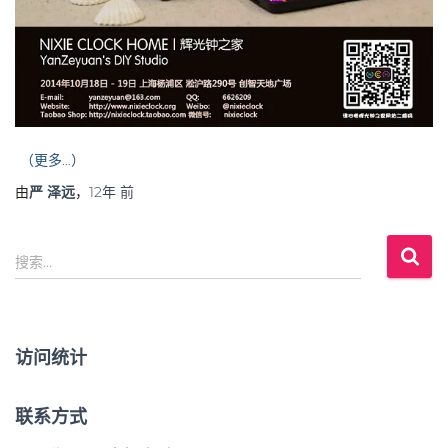
（更多…）
由
严 泽远
，
12年
前
搜
搜索…
索
：
访问统计
联系方式