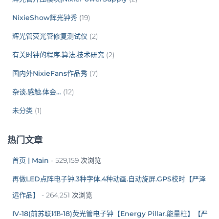
NixieShow辉光钟秀
(19)
辉光管荧光管修复测试仪
(2)
有关时钟的程序.算法.技术研究
(2)
国内外NixieFans作品秀
(7)
杂谈.感触.体会…
(12)
未分类
(1)
热门文章
首页 | Main
- 529,159 次浏览
再做LED点阵电子钟.3种字体.4种动画.自动旋屏.GPS校时【严泽
远作品】
- 264,251 次浏览
IV-18(前苏联ИВ-18)荧光管电子钟【Energy Pillar.能量柱】【严