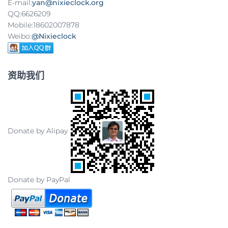
E-mail:
yan@nixieclock.org
QQ:6626209
Mobile:18602007878
Weibo:
@Nixieclock
资助我们
Donate by Alipay
Donate by PayPal