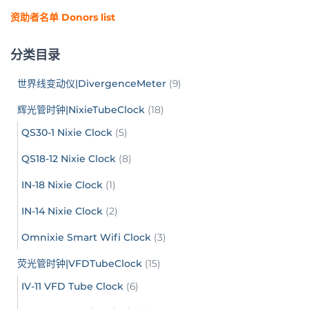
资助者名单 Donors list
分类目录
世界线变动仪|DivergenceMeter
(9)
辉光管时钟|NixieTubeClock
(18)
QS30-1 Nixie Clock
(5)
QS18-12 Nixie Clock
(8)
IN-18 Nixie Clock
(1)
IN-14 Nixie Clock
(2)
Omnixie Smart Wifi Clock
(3)
荧光管时钟|VFDTubeClock
(15)
IV-11 VFD Tube Clock
(6)