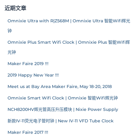
近期文章
Omnixie Ultra with R|Z568M | Omnixie Ultra 智能Wifi辉光
钟
Omnixie Plus Smart Wifi Clock | Omnixie Plus 智能Wifi辉
光钟
Maker Faire 2019 !!!
2019 Happy New Year !!!
Meet us at Bay Area Maker Faire, May 18-20, 2018
Omnixie Smart Wifi Clock | Omnixie 智能Wifi辉光钟
NCH8200HV辉光管高压升压模块 | Nixie Power Supply
新款IV-11荧光电子管时钟 | New IV-11 VFD Tube Clock
Maker Faire 2017 !!!