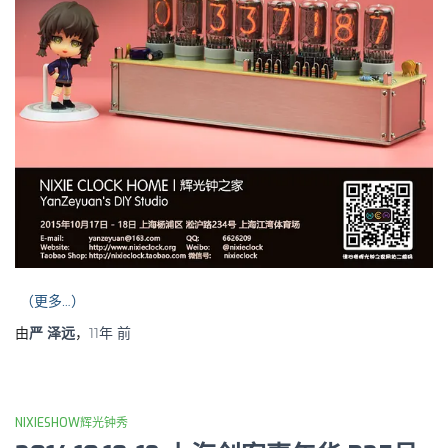
（更多…）
由
严 泽远
，
11年
前
NIXIESHOW辉光钟秀