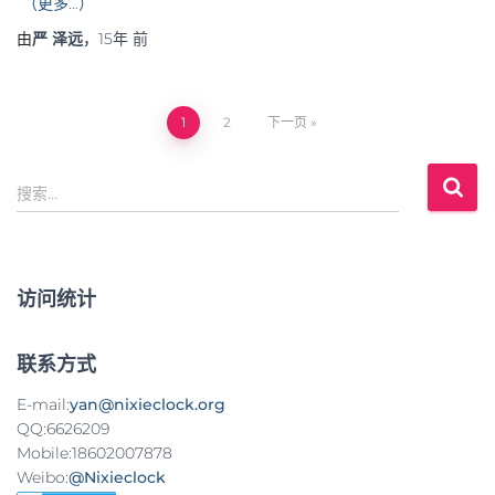
（更多…）
由
严 泽远
，
15年
前
1
2
下一页
文
搜
章
搜索…
索
：
导
航
访问统计
联系方式
E-mail:
yan@nixieclock.org
QQ:6626209
Mobile:18602007878
Weibo:
@Nixieclock