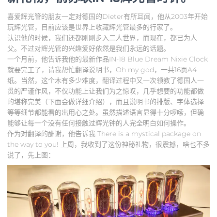
喜爱辉光管的朋友一定对德国的Dieter有所耳闻，他从2003年开始
玩辉光管，目前应该是世界上收藏辉光管最多的行家了。
认识他的时候，我们还都刚刚步入二人世界，而现在，都已为人
父。不过对辉光管的兴趣爱好依然是我们永远的话题。
一个月前，他告诉我他的最新作品IN-18 Blue Dream Nixie Clock
就要完工了，请我帮忙翻译说明书，Oh my god，一共16页A4
纸。当然，这个木有多少难度，翻译过程中又一次领教了德国人一
贯的严谨作风，不仅功能上让我们为之惊叹，几乎想要的功能都做
的堪称完美（下面会做详细介绍），而且说明书的排版、字体选择
等等细节都能看的出用心之处。虽然描述语言显得十分啰嗦，但确
能够让每一个没有任何接触过辉光钟的人完全明白如何操作。
作为对翻译的酬谢，他告诉我 There is a mystical package on
the way to you! 上周，我收到了这份神秘礼物，很震撼，啥也不多
说了，先上图：