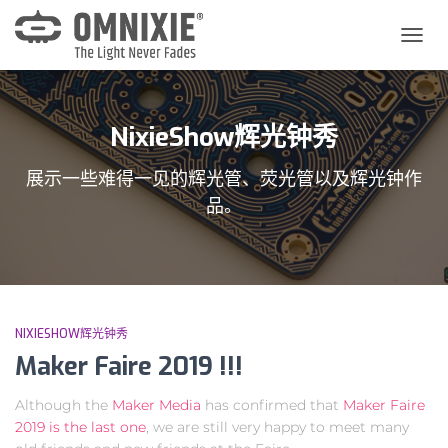
切
换
导
航
NixieShow辉光钟秀
展示一些难得一见的辉光管、荧光管以及辉光钟作
品。
NIXIESHOW辉光钟秀
Maker Faire 2019 !!!
Although the
Maker Media
has confirmed that
Maker Faire
2019 is the last one
, we are still very happy to meet many