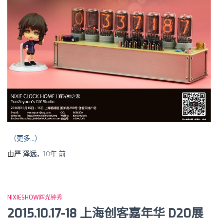
（更多…）
由
严 泽远
，
10年
前
NIXIESHOW辉光钟秀
2015.10.17-18 上海创客嘉年华 D20展