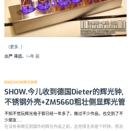
（更多…）
由
严 泽远
，
14年
前
NIXIESHOW辉光钟秀
SHOW.今儿收到德国Dieter的辉光钟,
不锈钢外壳+ZM5660粗壮侧显辉光管
不知不觉玩辉光电子管已经一年多了，做过不少作品，也交到了不
少朋友……
在没有亲眼见到国外的辉光作品之前，总觉得无非是个时钟，而且