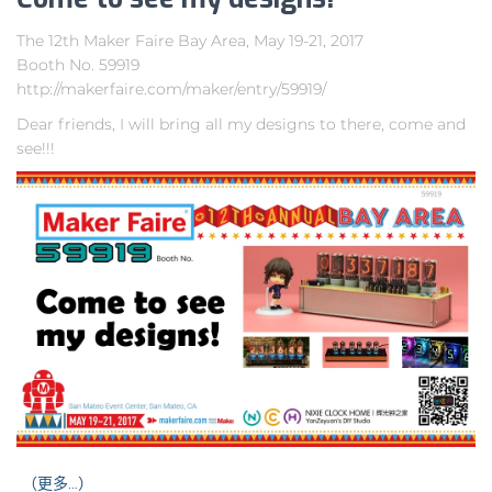
The 12th Maker Faire Bay Area, May 19-21, 2017
Booth No. 59919
http://makerfaire.com/maker/entry/59919/
Dear friends, I will bring all my designs to there, come and
see!!!
（更多…）