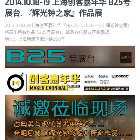
2014.10.18-19 上海创客嘉年华 B25号
展台. 『辉光钟之家』作品展
2014.10.18-19上海创客嘉年华『NixieClockHome | 辉光钟之家』
将展出所有作品 (B25号展台)，诚邀各位朋友莅临现场。
地址：上海杨浦区淞沪路290号