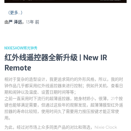
（更多…）
由
严 泽远
，
13年
前
NIXIESHOW辉光钟秀
红外线遥控器全新升级 | New IR
Remote
相对于复杂的造型设计，我更追求简约的外形风格，所以，我的时
钟作品几乎都采用红外线遥控器来进行控制；例如开关机、查看日
期和闹钟以及温度、设置日期时间等等；
之前一直采用时下流行的超薄遥控器，她身材娇小，很薄，21个按
键也能够满足需要，但通过这些年的观察发现，超薄薄膜型红外遥
控器的寿命比较短，使用时间久了需要用力按压按键才能正常使
用。
为此，经过对市场上众多同类产品的对比和筛选，Nixie Clock