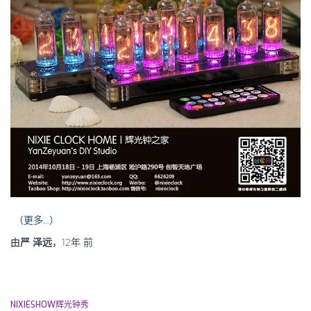
（更多…）
由
严 泽远
，
12年
前
NIXIESHOW辉光钟秀