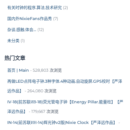
有关时钟的程序.算法.技术研究
(2)
国内外NixieFans作品秀
(7)
杂谈.感触.体会…
(12)
未分类
(1)
热门文章
首页 | Main
- 528,803 次浏览
再做LED点阵电子钟.3种字体.4种动画.自动旋屏.GPS校时【严泽
远作品】
- 264,080 次浏览
IV-18(前苏联ИВ-18)荧光管电子钟【Energy Pillar.能量柱】【严
泽远作品】
- 179,667 次浏览
IN-14(前苏联ИН-14)辉光钟v2版|Nixie Clock【严泽远作品】
-