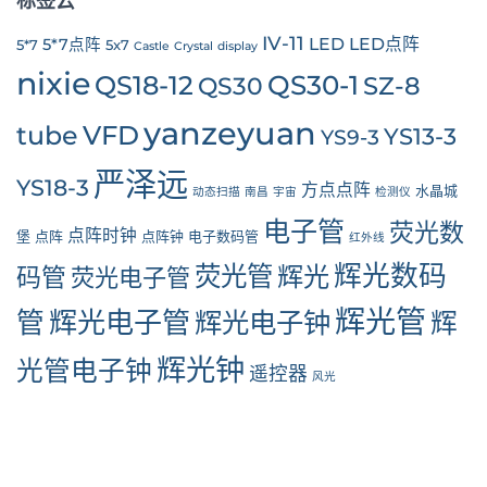
标签云
IV-11
LED
LED点阵
5*7点阵
5*7
5x7
Castle
Crystal
display
nixie
QS30-1
QS18-12
SZ-8
QS30
yanzeyuan
tube
VFD
YS13-3
YS9-3
严泽远
YS18-3
方点点阵
水晶城
动态扫描
南昌
宇宙
检测仪
电子管
荧光数
点阵时钟
堡
点阵
点阵钟
电子数码管
红外线
辉光数码
荧光管
辉光
码管
荧光电子管
辉光管
管
辉光电子管
辉光电子钟
辉
辉光钟
光管电子钟
遥控器
风光