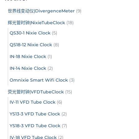
世界线变动仪|DivergenceMeter
(9)
辉光管时钟|NixieTubeClock
(18)
QS30-1 Nixie Clock
(5)
QS18-12 Nixie Clock
(8)
IN-18 Nixie Clock
(1)
IN-14 Nixie Clock
(2)
Omnixie Smart Wifi Clock
(3)
荧光管时钟|VFDTubeClock
(15)
IV-11 VFD Tube Clock
(6)
YS13-3 VFD Tube Clock
(2)
YS18-3 VFD Tube Clock
(7)
IV-18 VFD Tube Clock
(2)