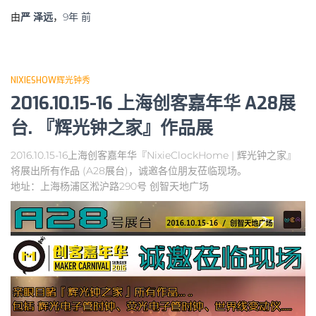
由
严 泽远
，
9年
前
NIXIESHOW辉光钟秀
2016.10.15-16 上海创客嘉年华 A28展
台. 『辉光钟之家』作品展
2016.10.15-16上海创客嘉年华『NixieClockHome | 辉光钟之家』
将展出所有作品 (A28展台)，诚邀各位朋友莅临现场。
地址：上海杨浦区淞沪路290号 创智天地广场