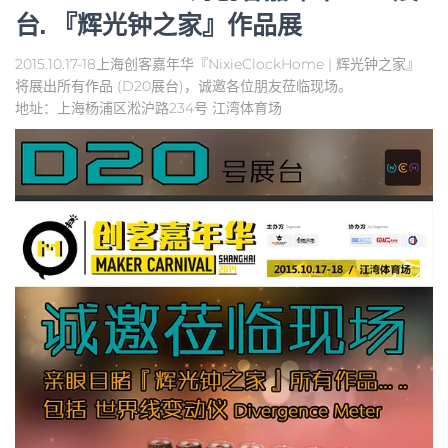
台. 『辉光钟之家』作品展
2015.10.17-18上海创客嘉年华『NixieClockHome | 辉光钟之家』
将展出所有作品 (D20展台)，诚邀各位朋友莅临现场。
地址：上海杨浦区淞沪路234号 江湾体育场