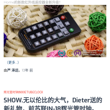
Home的新款红外线遥控器全新升级！
（更多…）
由
严 泽远
，
13年
前
辉光管时钟|NIXIETUBECLOCK
SHOW.无以伦比的大气，Dieter送的
新礼物，前苏联IN-18辉光管时钟。