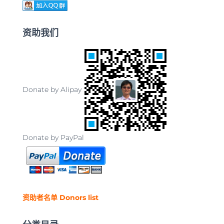
资助我们
Donate by Alipay
Donate by PayPal
资助者名单 Donors list