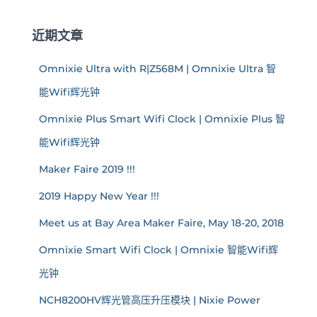
近期文章
Omnixie Ultra with R|Z568M | Omnixie Ultra 智
能Wifi辉光钟
Omnixie Plus Smart Wifi Clock | Omnixie Plus 智
能Wifi辉光钟
Maker Faire 2019 !!!
2019 Happy New Year !!!
Meet us at Bay Area Maker Faire, May 18-20, 2018
Omnixie Smart Wifi Clock | Omnixie 智能Wifi辉
光钟
NCH8200HV辉光管高压升压模块 | Nixie Power