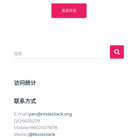
搜
搜索…
索
：
访问统计
联系方式
E-mail:
yan@nixieclock.org
QQ:6626209
Mobile:18602007878
Weibo:
@Nixieclock