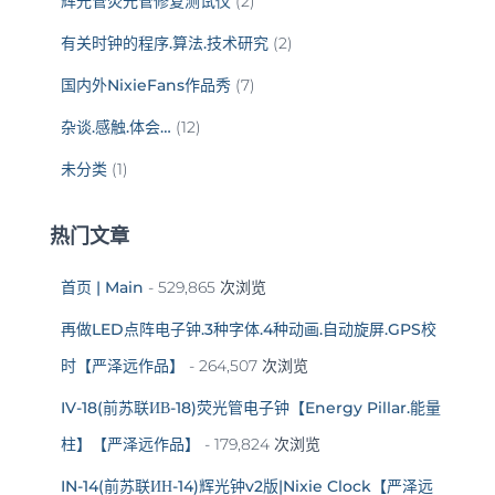
辉光管荧光管修复测试仪
(2)
有关时钟的程序.算法.技术研究
(2)
国内外NixieFans作品秀
(7)
杂谈.感触.体会…
(12)
未分类
(1)
热门文章
首页 | Main
- 529,865 次浏览
再做LED点阵电子钟.3种字体.4种动画.自动旋屏.GPS校
时【严泽远作品】
- 264,507 次浏览
IV-18(前苏联ИВ-18)荧光管电子钟【Energy Pillar.能量
柱】【严泽远作品】
- 179,824 次浏览
IN-14(前苏联ИН-14)辉光钟v2版|Nixie Clock【严泽远