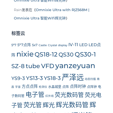
Omnixie Ultra 智能Wifi辉光钟
》
Rain
发表在《
Omnixie Ultra with R|Z568M |
Omnixie Ultra 智能Wifi辉光钟
》
标签云
IV-11
LED
LED点
5*7点阵
5*7
5x7
Castle
Crystal
display
nixie
QS30-1
QS18-12
QS30
阵
yanzeyuan
tube
VFD
SZ-8
严泽远
YS13-3
YS18-3
YS9-3
动态扫描
南
方点点阵
点阵时钟
水晶城堡
点阵
点阵钟
电
昌
宇宙
检测仪
电子管
荧光数码管
荧光电
子数码管
红外线
辉光数码管
辉
荧光管
辉光
子管