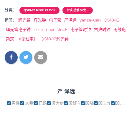
分类：
QS18-12 NIXIE CLOCK
杂谈.感触.体会...
标签：
辉光管
辉光钟
电子管
严泽远
yanzeyuan
QS18-12
辉光管电子钟
nixie
nixie clock
电子管时钟
古典时钟
无线电
杂志
《无线电》
QS18-12辉光钟
严 泽远
男性
80后
已婚
没大房
没好车
没钱
没工作
没......