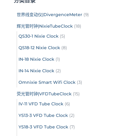
分类目录
世界线变动仪|DivergenceMeter
(9)
辉光管时钟|NixieTubeClock
(18)
QS30-1 Nixie Clock
(5)
QS18-12 Nixie Clock
(8)
IN-18 Nixie Clock
(1)
IN-14 Nixie Clock
(2)
Omnixie Smart Wifi Clock
(3)
荧光管时钟|VFDTubeClock
(15)
IV-11 VFD Tube Clock
(6)
YS13-3 VFD Tube Clock
(2)
YS18-3 VFD Tube Clock
(7)