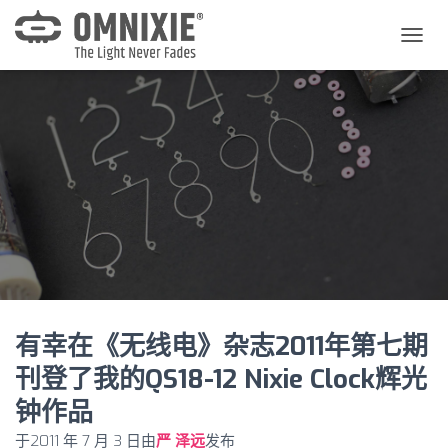
切
换
导
航
有幸在《无线电》杂志2011年第七期
刊登了我的QS18-12 Nixie Clock辉光
钟作品
于
2011 年 7 月 3 日
由
严 泽远
发布