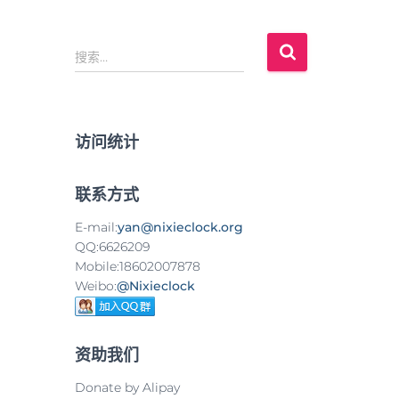
搜
搜索…
索
：
访问统计
联系方式
E-mail:
yan@nixieclock.org
QQ:6626209
Mobile:18602007878
Weibo:
@Nixieclock
资助我们
Donate by Alipay