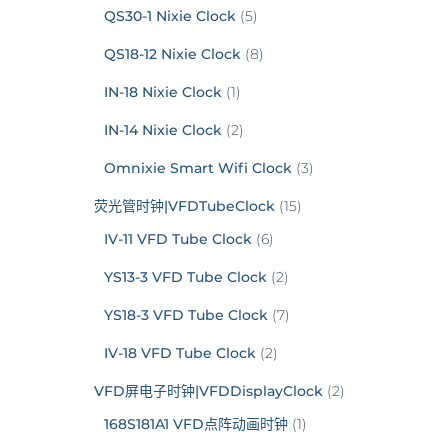
QS30-1 Nixie Clock
(5)
QS18-12 Nixie Clock
(8)
IN-18 Nixie Clock
(1)
IN-14 Nixie Clock
(2)
Omnixie Smart Wifi Clock
(3)
荧光管时钟|VFDTubeClock
(15)
IV-11 VFD Tube Clock
(6)
YS13-3 VFD Tube Clock
(2)
YS18-3 VFD Tube Clock
(7)
IV-18 VFD Tube Clock
(2)
VFD屏电子时钟|VFDDisplayClock
(2)
168S181A1 VFD点阵动画时钟
(1)