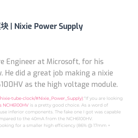
Nixie Power Supply
！
e Engineer at Microsoft, for his
. He did a great job making a nixie
6100HV as the high voltage module.
/nixie-tube-clock/#Nixie_Power_Supply)
:“If you are looking
’s NCH6100HV
is a pretty good choice. As a word of
 use inferior components. The fake one I got was capable
compared to the 40mA from the NCH6100HV.
 looking for a smaller high efficiency (86% @ 17mm ×