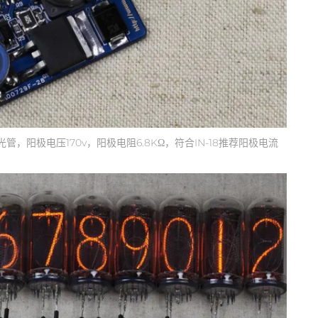
管，阳极电压170v，阳极电阻6.8KΩ，符合IN-18推荐阳极电流