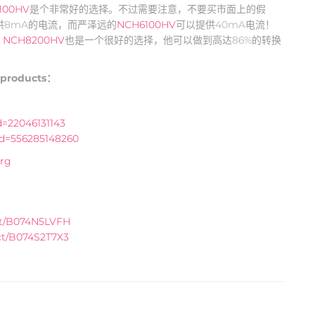
100HV
是个非常好的选择。不过需要注意，不要买市面上的假
供8mA的电流，而严泽远的
NCH6100HV
可以提供40mA电流！
，
NCH8200HV
也是一个很好的选择，他可以做到高达86%的转换
 products：
d=22046131143
id=556285148260
org
ct/B074N5LVFH
ct/B074S2T7X3