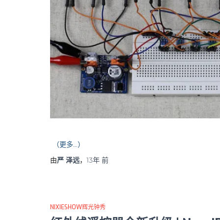
（更多…）
由
严 泽远
，
13年
前
NIXIESHOW辉光钟秀