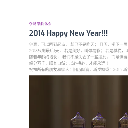
杂谈.感触.体会...
2014 Happy New Year!!!
钟表，可以回到起点， 却已不是昨天； 日历，撕下一页
2013只剩最后1天， 若是美好，叫做精彩； 若是糟糕，
随着年龄的增长， 我们不是失去了一些朋友， 而是懂
缘分万千，顺其自然；以心换心，才能永远 ！
祝福所有的朋友和家人：旧历圆满，新岁飘香！2014 