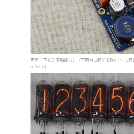
再看一下它的驱动能力：（下图为12颗前苏联产IN-18辉光
4-6mA）