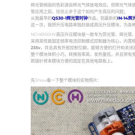
辉光管绚丽的色彩源自辉光气体放电效应，但辉光气体
管应用之前，往往止步于这个如何产生高压的问题；
从我最早的
QS30-1辉光管时钟
作品，到最新的
IN-14辉
这一次，我把升压电路单独封装成高压升压模块，为各
NCH6100HV高压升压模块是一款专为荧光管、辉光
采用高性能固定频率电流控制模式控制器为核心，内置
235v
，并且具有外部控制引脚，能够方便的打开和关闭
整个模块体积小巧，转换效率高，发热量低，并且带有免
距插针将本模块方便的固定在其他电路板上。
先Show看一下整个模块的实物照片：