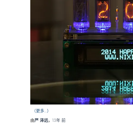
（更多…）
由
严 泽远
，
13年
前