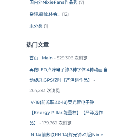
国内外NixieFans作品秀
(7)
杂谈.感触.体会…
(12)
未分类
(1)
热门文章
首页 | Main
- 529,306 次浏览
再做LED点阵电子钟.3种字体.4种动画.自
动旋屏.GPS校时【严泽远作品】
-
264,293 次浏览
IV-18(前苏联ИВ-18)荧光管电子钟
【Energy Pillar.能量柱】【严泽远作
品】
- 179,769 次浏览
IN-14(前苏联ИН-14)辉光钟v2版|Nixie