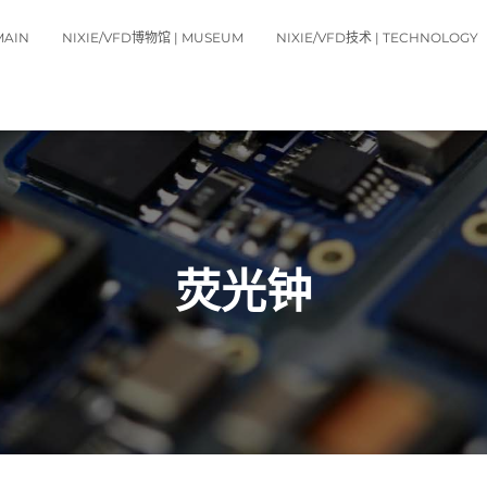
MAIN
NIXIE/VFD博物馆 | MUSEUM
NIXIE/VFD技术 | TECHNOLOGY
荧光钟