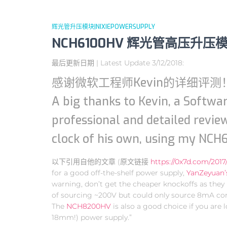
辉光管升压模块|NIXIEPOWERSUPPLY
NCH6100HV 辉光管高压升压模块 | 
最后更新日期 | Latest Update 3/12/2018:
感谢微软工程师Kevin的详细评测
A big thanks to Kevin, a Softwar
professional and detailed review
clock of his own, using my NCH
以下引用自他的文章 (原文链接
https://0x7d.com/2017
for a good off-the-shelf power supply,
YanZeyuan
warning, don’t get the cheaper knockoffs as they
of sourcing ~200V but could only source 8mA 
The
NCH8200HV
is also a good choice if you are
18mm!) power supply.”