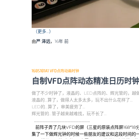
（更多…）
由
严 泽远
，
16年
前
168S181A1 VFD点阵动画时钟
自制VFD点阵动态精准日历时
做了不少时钟了，液晶的、LED点阵的、辉光管的，越
液晶的…算了，做得人太多太多，玩不出什么花样了…
LED的…算了，审美疲劳了…
辉光管的…管子越来越难找，玩不长了…
……………………………………………………
前阵子弄了几块VFD的屏（三星的原装点阵屏168*
集了一下做辉光钟的时候一些朋友的建议和这段时间的一