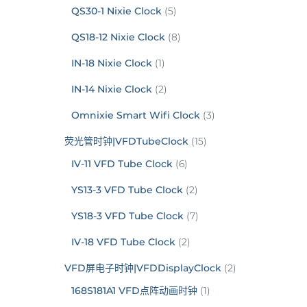
QS30-1 Nixie Clock
(5)
QS18-12 Nixie Clock
(8)
IN-18 Nixie Clock
(1)
IN-14 Nixie Clock
(2)
Omnixie Smart Wifi Clock
(3)
荧光管时钟|VFDTubeClock
(15)
IV-11 VFD Tube Clock
(6)
YS13-3 VFD Tube Clock
(2)
YS18-3 VFD Tube Clock
(7)
IV-18 VFD Tube Clock
(2)
VFD屏电子时钟|VFDDisplayClock
(2)
168S181A1 VFD点阵动画时钟
(1)