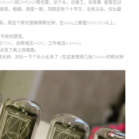
VALVO的ZM1040辉光管，论个头，论做工，论效果…是我见过
度很高，粗细、高度一致，顶部还有个十字叉，没有尖尖。仅比最
。用这个辉光管做得辉光钟，在ebay上都是500USD以上。
小平房的感觉。
作电压170V，启辉电压140V，工作电流4.5mA。
到点亮了再上效果图。
得辉光钟，对比一下个头小太多了 :(在这里借用几张Dieter的辉光钟