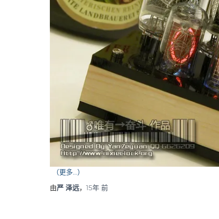
（更多…）
由
严 泽远
，
15年
前