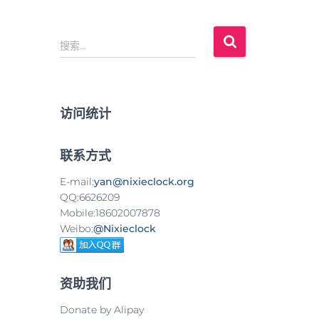
搜
搜索…
索
：
访问统计
联系方式
E-mail:
yan@nixieclock.org
QQ:6626209
Mobile:18602007878
Weibo:
@Nixieclock
资助我们
Donate by Alipay