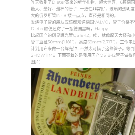
昨天收到了Dieter寄来的新年礼物，超大惊喜，6颗德国
最大、最好、最棒的管子…一致性非常好，玻璃的透明
大的俄罗斯管IN-18 矮一点点，直径是相同的。
发烧电子管的朋友应该都知道德国VALVO，管子价格不菲
Dieter顺便还寄了一瓶德国黑啤，Happy…
比起国产的侧显辉光管QS18-12，唉，就像摩天大楼和
管子直径30mm(1.181″)，高度69mm(2.717″)，工
计划用它来做一台辉光钟…不然太可惜了这些管子。等
SHOWTIME 下面亮着的是我用国产QS18-12管子做
图片)