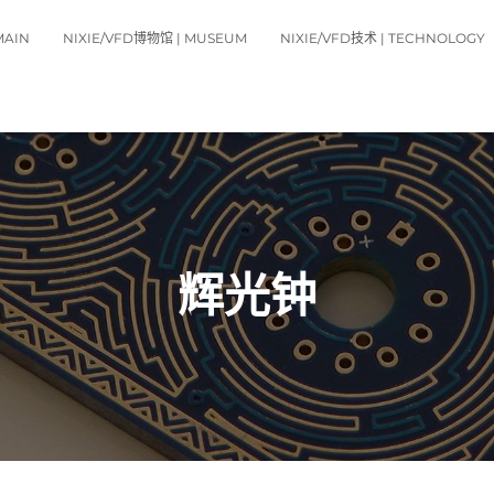
MAIN
NIXIE/VFD博物馆 | MUSEUM
NIXIE/VFD技术 | TECHNOLOGY
辉光钟