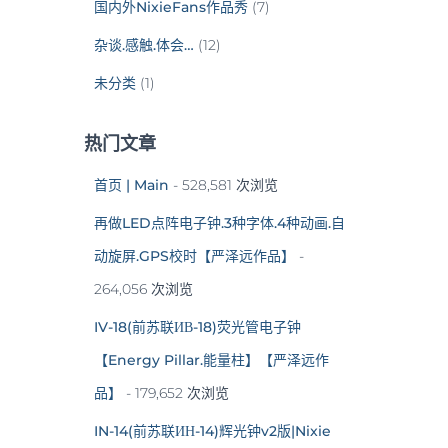
国内外NixieFans作品秀
(7)
杂谈.感触.体会…
(12)
未分类
(1)
热门文章
首页 | Main
- 528,581 次浏览
再做LED点阵电子钟.3种字体.4种动画.自
动旋屏.GPS校时【严泽远作品】
-
264,056 次浏览
IV-18(前苏联ИВ-18)荧光管电子钟
【Energy Pillar.能量柱】【严泽远作
品】
- 179,652 次浏览
IN-14(前苏联ИН-14)辉光钟v2版|Nixie