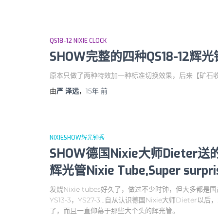
QS18-12 NIXIE CLOCK
SHOW完整的四种QS18-12辉光钟
原本只做了两种特效加一种标准切换效果，后来【矿石收
由
严 泽远
，
15年
前
NIXIESHOW辉光钟秀
SHOW德国Nixie大师Dieter
辉光管Nixie Tube,Super surpri
发烧Nixie tubes好久了，做过不少时钟，但大多都是国产的
YS13-3，YS27-3…自从认识德国Nixie大师Die
了，而且一直仰慕于那些大个头的辉光管。