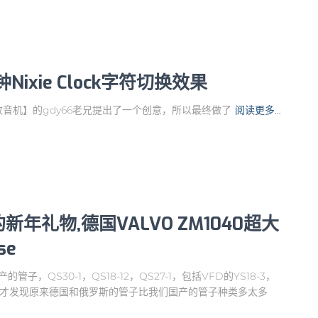
Nixie Clock字符切换效果
音机】的gdy66老兄提出了一个创意，所以最终做了
阅读更多…
送的新年礼物,德国VALVO ZM1040超大
se
管子，QS30-1，QS18-12，QS27-1，包括VFD的YS18-3，
ter以后，才发现原来德国和俄罗斯的管子比我们国产的管子种类多太多