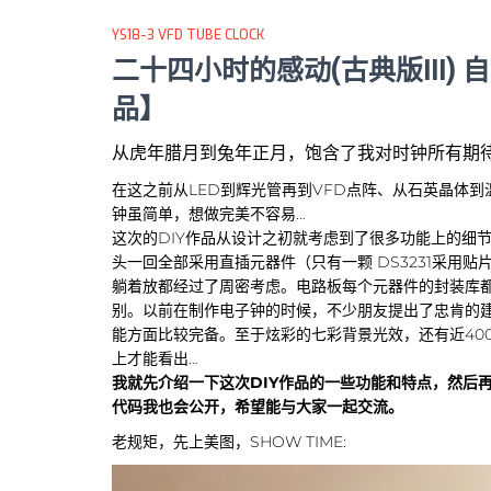
YS18-3 VFD TUBE CLOCK
二十四小时的感动(古典版III) 
品】
从虎年腊月到兔年正月，饱含了我对时钟所有期
在这之前从LED到辉光管再到VFD点阵、从石英晶体
钟虽简单，想做完美不容易…
这次的DIY作品从设计之初就考虑到了很多功能上的细
头一回全部采用直插元器件（只有一颗 DS3231采用
躺着放都经过了周密考虑。电路板每个元器件的封装库都
别。以前在制作电子钟的时候，不少朋友提出了忠肯的建
能方面比较完备。至于炫彩的七彩背景光效，还有近4000
上才能看出…
我就先介绍一下这次DIY作品的一些功能和特点，然后
代码我也会公开，希望能与大家一起交流。
老规矩，先上美图，SHOW TIME: