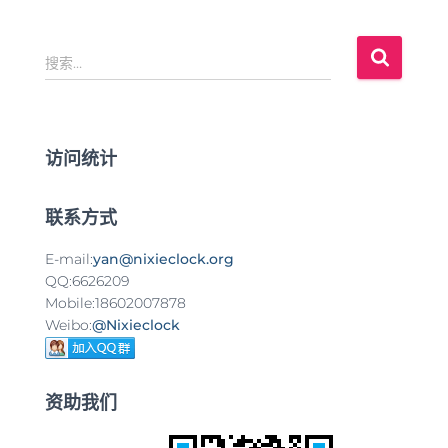
搜
搜索…
索
：
访问统计
联系方式
E-mail:
yan@nixieclock.org
QQ:6626209
Mobile:18602007878
Weibo:
@Nixieclock
资助我们