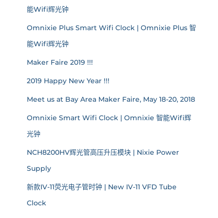
能Wifi辉光钟
Omnixie Plus Smart Wifi Clock | Omnixie Plus 智
能Wifi辉光钟
Maker Faire 2019 !!!
2019 Happy New Year !!!
Meet us at Bay Area Maker Faire, May 18-20, 2018
Omnixie Smart Wifi Clock | Omnixie 智能Wifi辉
光钟
NCH8200HV辉光管高压升压模块 | Nixie Power
Supply
新款IV-11荧光电子管时钟 | New IV-11 VFD Tube
Clock