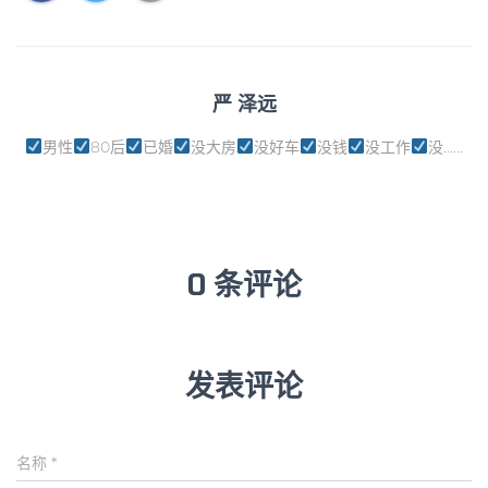
严 泽远
男性
80后
已婚
没大房
没好车
没钱
没工作
没......
0 条评论
发表评论
名称
*