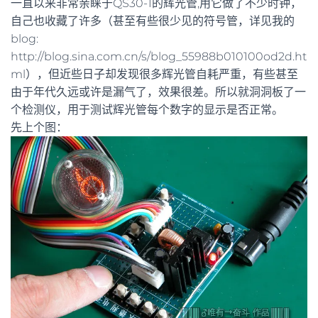
一直以来非常亲睐于QS30-1的辉光管,用它做了不少时钟，
自己也收藏了许多（甚至有些很少见的符号管，详见我的
blog:
http://blog.sina.com.cn/s/blog_55988b010100od2d.ht
ml），但近些日子却发现很多辉光管自耗严重，有些甚至
由于年代久远或许是漏气了，效果很差。所以就洞洞板了一
个检测仪，用于测试辉光管每个数字的显示是否正常。
先上个图：