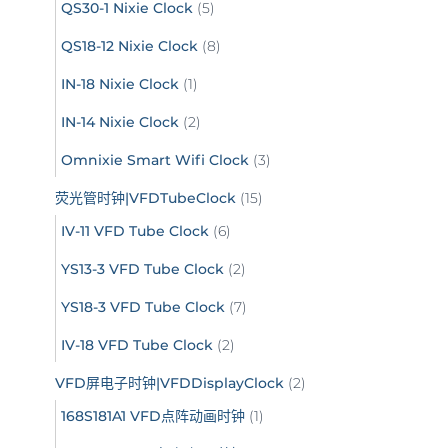
QS30-1 Nixie Clock
(5)
QS18-12 Nixie Clock
(8)
IN-18 Nixie Clock
(1)
IN-14 Nixie Clock
(2)
Omnixie Smart Wifi Clock
(3)
荧光管时钟|VFDTubeClock
(15)
IV-11 VFD Tube Clock
(6)
YS13-3 VFD Tube Clock
(2)
YS18-3 VFD Tube Clock
(7)
IV-18 VFD Tube Clock
(2)
VFD屏电子时钟|VFDDisplayClock
(2)
168S181A1 VFD点阵动画时钟
(1)