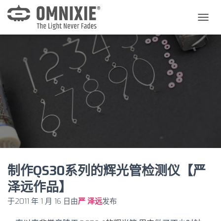
切
换
导
航
制作QS30系列的辉光管检测仪【严
泽远作品】
于
2011 年 1 月 16 日
由
严 泽远
发布