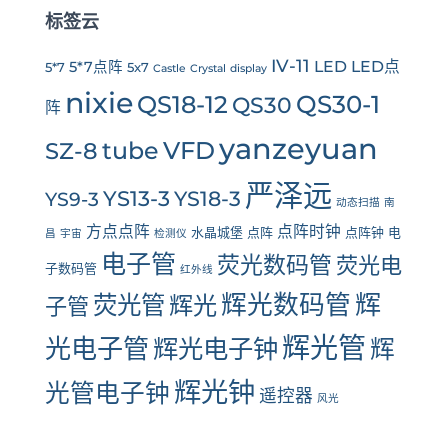
标签云
IV-11
LED
LED点
5*7点阵
5*7
5x7
Castle
Crystal
display
nixie
QS30-1
QS18-12
QS30
阵
yanzeyuan
tube
VFD
SZ-8
严泽远
YS13-3
YS18-3
YS9-3
动态扫描
南
方点点阵
点阵时钟
水晶城堡
点阵
点阵钟
电
昌
宇宙
检测仪
电子管
荧光数码管
荧光电
子数码管
红外线
辉光数码管
辉
荧光管
辉光
子管
辉光管
光电子管
辉光电子钟
辉
辉光钟
光管电子钟
遥控器
风光