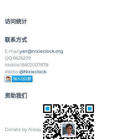
：
导
航
访问统计
联系方式
E-mail:
yan@nixieclock.org
QQ:6626209
Mobile:18602007878
Weibo:
@Nixieclock
资助我们
Donate by Alipay