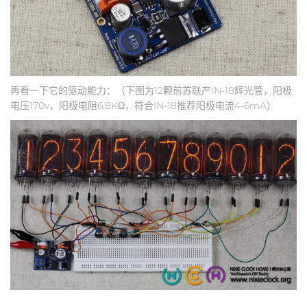
再看一下它的驱动能力：（下图为12颗前苏联产IN-18辉光管，阳极
电压170v，阳极电阻6.8KΩ，符合IN-18推荐阳极电流4-6mA）