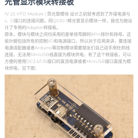
光管显示模块转接板
IV-22 VFD Module | 荧光管模块 设计之初就考虑到了外接电源与
I、O接口的连接问题，同QS30-1辉光管显示模块一样，我也为她设
计了专用的Adapter转接板。
原本，模块与模块之间均采用的是单排弯脚的8Pin排针和排母，这
些针脚包括所有的控制I/O和电源接口，所以对于应用来讲，要连接
电源适配器或者Arduino等控制模块需要朋友们自己动手用杜邦线
连接，无法用MiniUSB线直接为模块供电，有了这个转接板，可以
方便的使用DC3.5/1.35接口的直流电源或者MiniUSB接口直接为模
块供电，见下图：