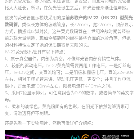
对辉光管来说，她的驱动电压更低，更安全，而且寿命和辉光管相
比大大延长，所以，在荧光管诞生之后，辉光管便渐渐让位与她。
这次的荧光管显示模块采用的是
前苏联产的IV-22（ИВ-22）型荧光
数码管
，类似长方体的玻璃管身，长32mm，宽22mm，顶部显示
方式，插拔式12脚封装。这些荧光数码管在上世纪冷战时期曾经被
前苏联大量制造，现如今都静静的躺在某些仓库的冰冷角落，但她
的材料特性决定了她的保质期将是无限的长。
IV-22荧光数码管具有以下特点：
1、属于真空器件。内部为真空，不像辉光管内部有惰性气体。
2、较低的驱动电压。IV-22荧光管需要两组工作电压，一是灯丝电
压，1v-1.3v之间，交直流均可；二是阳极和栅极电压，直流22v-30v
左右，相对于辉光管来讲，驱动电压更低，更安全；并且工作电流
很小，灯丝电流100mA左右，阳极电流在4-10mA之间。
3、采用7段显示排列。可任意组合为0-9的数字，或者简单的英文字
母。
4、柔和的淡绿色。荧光粉固有的色彩，在阳光下依然能够清晰可
变，清澈透亮但不刺眼。
还是先看一下实物图片，然后再做详细介绍吧：