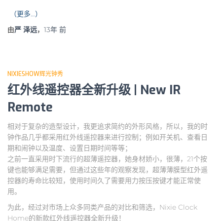
（更多…）
由
严 泽远
，
13年
前
NIXIESHOW辉光钟秀
红外线遥控器全新升级 | New IR
Remote
相对于复杂的造型设计，我更追求简约的外形风格，所以，我的时
钟作品几乎都采用红外线遥控器来进行控制；例如开关机、查看日
期和闹钟以及温度、设置日期时间等等；
之前一直采用时下流行的超薄遥控器，她身材娇小，很薄，21个按
键也能够满足需要，但通过这些年的观察发现，超薄薄膜型红外遥
控器的寿命比较短，使用时间久了需要用力按压按键才能正常使
用。
为此，经过对市场上众多同类产品的对比和筛选，Nixie Clock
Home的新款红外线遥控器全新升级！