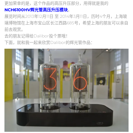
更加荣幸的是，这个作品的高压升压部分，用得就是我的
NCH6100HV辉光管高压升压模块
。
展览时间从2013年12月11日 至 2014年3月11日，历时4个月，上海玻
璃博物馆在上海市宝山区长江西路685号，希望上海的朋友可以亲自
前去观赏。
去的朋友记得给Dalibor投个票哦！
下面，就和我一起来欣赏Dalibor的辉光管作品：