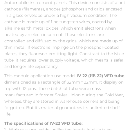
Automobile instrument panels. This device consists of a hot
cathode (filaments), anodes (phosphor) and grids encased
in a glass envelope under a high vacuum condition. The
cathode is made up of fine tungsten wires, coated by
alkaline earth metal oxides, which emit electrons when
heated by an electric current. These electrons are
controlled and diffused by the grids, which are made up of
thin metal. If electrons impinge on the phosphor-coated
plates, they fluoresce, emitting light. Constract to the Nixie
tube, it requires lower supply voltage, which means is safer
and longer life expectancy.
This module application use model
IV-22 (ИВ-22) VFD tube
,
dimensioned as a rectangle of 32mm * 22mm. It display on
top with 12 pins. These batch of tube were mass
manufactured in former Soviet Union during the Cold War,
whereas, they are stored in warehouse corners and being
forgotten. But its material guarantees its unlimited shelf
life.
The specifications of IV-22 VFD tube:
1. High vacuum inside, unlike the inertia in nixie tube.