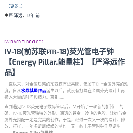
（更多…）
由
严 泽远
，
13年
前
IV-18 VFD TUBE CLOCK
IV-18(前苏联ИВ-18)荧光管电子钟
【Energy Pillar.能量柱】【严泽远作
品】
一直以来，对金属质感的东西颇有些亲睐，但鉴于DIY金属外壳的难
度，自从
水晶城堡
作品
诞生以后，就没有打算在金属外壳设计上再
投入大量的时间和精力。直到……
直到遇见IV-18荧光电子数码管以后，又开始了一轮新的折腾……的
确，IV-18荧光管独特的外形、通透的管身，冷艳的色彩，让她与金
属外壳搭配一定是完美的创作。于是，经过一次又一次的设计、修
改、打样，一年多断断续续的制作，又一款电子管时钟作品诞生
——
Energy Pillar
能量柱
……