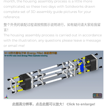
month, the housing assembly process is a little more
complicated, so these two days with Solidworks drawn
complete set of 3D assembly guide pictures for your
reference.
整个外壳的装配过程请按照图示说明进行，如有疑问请大家给我留
言！
The housing assembly process is carried out in accordance
with the illustration, any questions please leave a message
or email me!
此图高分辨率，点击此图可以放大！ Click to enlarge!