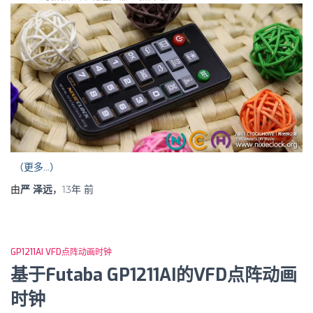
（更多…）
由
严 泽远
，
13年
前
GP1211AI VFD点阵动画时钟
基于Futaba GP1211AI的VFD点阵动画
时钟