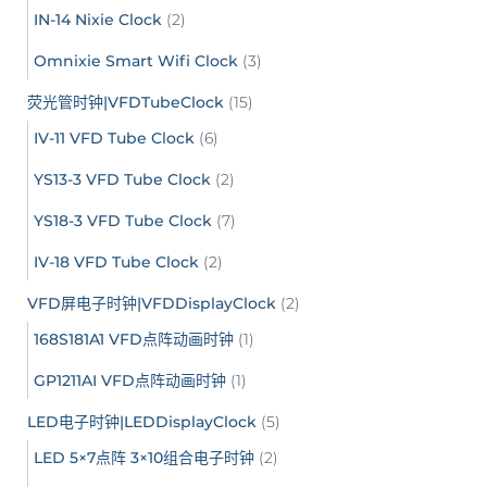
IN-14 Nixie Clock
(2)
Omnixie Smart Wifi Clock
(3)
荧光管时钟|VFDTubeClock
(15)
IV-11 VFD Tube Clock
(6)
YS13-3 VFD Tube Clock
(2)
YS18-3 VFD Tube Clock
(7)
IV-18 VFD Tube Clock
(2)
VFD屏电子时钟|VFDDisplayClock
(2)
168S181A1 VFD点阵动画时钟
(1)
GP1211AI VFD点阵动画时钟
(1)
LED电子时钟|LEDDisplayClock
(5)
LED 5×7点阵 3×10组合电子时钟
(2)