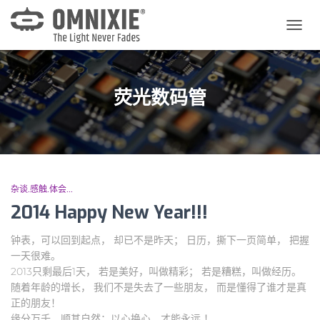
切
换
导
航
荧光数码管
杂谈.感触.体会...
2014 Happy New Year!!!
钟表，可以回到起点， 却已不是昨天； 日历，撕下一页简单， 把握
一天很难。
2013只剩最后1天， 若是美好，叫做精彩； 若是糟糕，叫做经历。
随着年龄的增长， 我们不是失去了一些朋友， 而是懂得了谁才是真
正的朋友！
缘分万千，顺其自然；以心换心，才能永远 ！