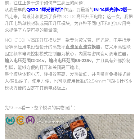
前，往往止步于这个如何产生高压的问题；
从我最早的
QS30-1辉光管时钟
作品，到最新的
IN-14辉光钟v2版
一
路走来，曾设计和更新了多种DC-DC高压升压电路；这一次，我把
升压电路单独封装成高压升压模块，为各种不同电压和电流应用需
求提供了方便可靠的能量源；
NCH6100HV高压升压模块是一款专为荧光管、辉光管、电平指示
管等高压用电设备设计的高效率
直流至直流变换器
，它采用高性能
固定频率电流控制模式控制器为核心，内置精密陶瓷可调电位器，
输入电压范围12-24v
，
输出电压范围85-235v
，并且具有外部控制
引脚，能够方便的打开和关闭高压输出。
整个模块体积小巧，转换效率高，发热量低，并且带有免接线式输
入/输出端子，使用方便，也可以使用标准的2.54mm间距插针将本
模块方便的固定在其他电路板上。
先Show看一下整个模块的实物照片：