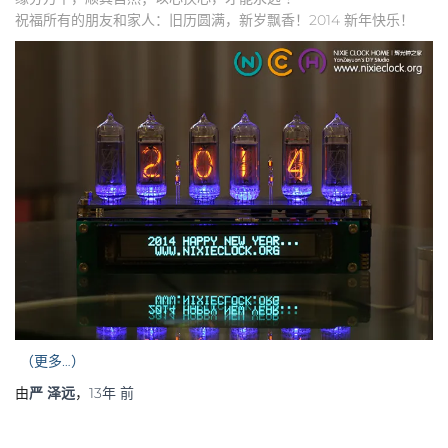
祝福所有的朋友和家人：旧历圆满，新岁飘香！2014 新年快乐！
（更多…）
由
严 泽远
，
13年
前