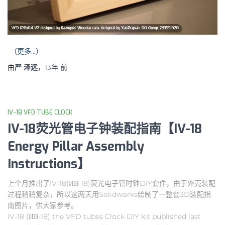
（更多…）
由
严 泽远
，
13年
前
IV-18 VFD TUBE CLOCK
IV-18荧光管电子钟装配指南【IV-18
Energy Pillar Assembly
Instructions】
上个月推出了IV-18(ИВ-18)荧光电子管时钟DIY套件，由于外壳装配
过程稍稍复杂，所以这两天用Solidworks绘制了一整套3D装配指
南图片，供大家参考。
IV-18 (ИВ-18) the VFD tubes Clock DIY kit published last