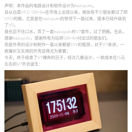
声明：本作品的电路设计和软件设计为kazuyuki。
自从白菜VFD 128×64在市场上出现以来，相信有不少朋友都过了把
VFD的瘾，尤其是在kazuyuki的带领下一路过来，版本已经升级到
了V7。
我也忍不住口水，弄了一套kazuyuki的V7套件，过了把瘾。在此，
感谢kazuyuki，感谢所有为玩转128×64付出过的朋友们。
但是外壳的设计和制作一直以来都是DIY的瓶颈，对于V7来讲，一
款廉价又实用的外壳显得尤为重要；
今天，终于结束了V7裸奔的日子，经过几番设计，一款成本在15元
左右的V7外衣诞生：