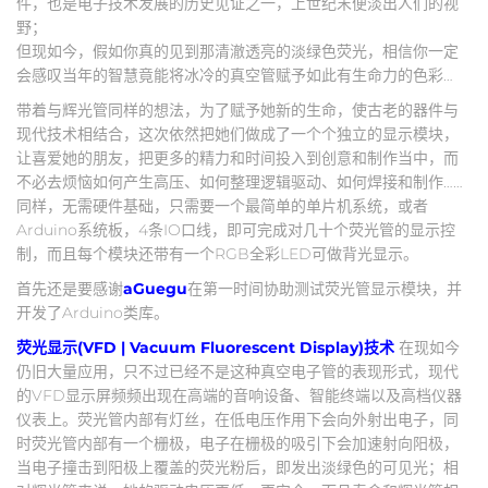
件，也是电子技术发展的历史见证之一，上世纪末便淡出人们的视
野；
但现如今，假如你真的见到那清澈透亮的淡绿色荧光，相信你一定
会感叹当年的智慧竟能将冰冷的真空管赋予如此有生命力的色彩…
带着与辉光管同样的想法，为了赋予她新的生命，使古老的器件与
现代技术相结合，这次依然把她们做成了一个个独立的显示模块，
让喜爱她的朋友，把更多的精力和时间投入到创意和制作当中，而
不必去烦恼如何产生高压、如何整理逻辑驱动、如何焊接和制作……
同样，无需硬件基础，只需要一个最简单的单片机系统，或者
Arduino系统板，4条IO口线，即可完成对几十个荧光管的显示控
制，而且每个模块还带有一个RGB全彩LED可做背光显示。
首先还是要感谢
aGuegu
在第一时间协助测试荧光管显示模块，并
开发了Arduino类库。
荧光显示(VFD | Vacuum Fluorescent Display)技术
在现如今
仍旧大量应用，只不过已经不是这种真空电子管的表现形式，现代
的VFD显示屏频频出现在高端的音响设备、智能终端以及高档仪器
仪表上。荧光管内部有灯丝，在低电压作用下会向外射出电子，同
时荧光管内部有一个栅极，电子在栅极的吸引下会加速射向阳极，
当电子撞击到阳极上覆盖的荧光粉后，即发出淡绿色的可见光；相