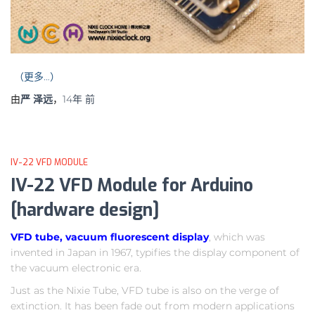
（更多…）
由
严 泽远
，
14年
前
IV-22 VFD MODULE
IV-22 VFD Module for Arduino
[hardware design]
VFD tube, vacuum fluorescent display
, which was
invented in Japan in 1967, typifies the display component of
the vacuum electronic era.
Just as the Nixie Tube, VFD tube is also on the verge of
extinction. It has been fade out from modern applications