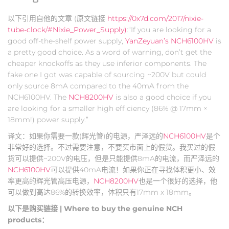
以下引用自他的文章 (原文链接
https://0x7d.com/2017/nixie-
tube-clock/#Nixie_Power_Supply)
:“If you are looking for a
good off-the-shelf power supply,
YanZeyuan’s NCH6100HV
is
a pretty good choice. As a word of warning, don’t get the
cheaper knockoffs as they use inferior components. The
fake one I got was capable of sourcing ~200V but could
only source 8mA compared to the 40mA from the
NCH6100HV. The
NCH8200HV
is also a good choice if you
are looking for a smaller high efficiency (86% @ 17mm ×
18mm!) power supply.”
译文：如果你需要一款(辉光管)的电源，严泽远的
NCH6100HV
是个
非常好的选择。不过需要注意，不要买市面上的假货。我买过的假
货可以提供~200V的电压，但是只能提供8mA的电流，而严泽远的
NCH6100HV
可以提供40mA电流！如果你正在寻找体积更小、效
率更高的辉光管高压电源，
NCH8200HV
也是一个很好的选择，他
可以做到高达86%的转换效率，体积只有17mm x 18mm。
以下是购买链接 | Where to buy the genuine NCH
products：