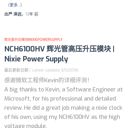
（更多…）
由
严 泽远
，
13年
前
辉光管升压模块|NIXIEPOWERSUPPLY
NCH6100HV 辉光管高压升压模块 |
Nixie Power Supply
最后更新日期 | Latest Update 3/12/2018:
感谢微软工程师Kevin的详细评测！
A big thanks to Kevin, a Software Engineer at
Microsoft, for his professional and detailed
review. He did a great job making a nixie clock
of his own, using my NCH6100HV as the high
voltage module.