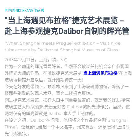
国内外NIXIEFANS作品秀
“当上海遇见布拉格”捷克艺术展览 –
赴上海参观捷克Dalibor自制的辉光管
“When Shanghai meets Prague” exhibition – Visit nixie
tubes made by Dalibor at Shanghai Museum of Glass.
2013年12月21日，上海，晴，3℃
作为一名痴迷的辉光管爱好者，当然不会放过任何机会亲自参观国
外辉光大师的作品，在听说捷克艺术展览“
当上海遇见布拉格
”在上海
玻璃博物馆开启以后，就开始期待这一天！
今天在好友的带领下，顶着寒风来到了上海玻璃博物馆，冷落了一
楼那些别致的玻璃艺术品，直奔二楼捷克展馆。
刚进捷克艺术展馆，摆在入口中间重要位置的，就是我的好友/捷克
玻璃工艺大师/资深辉光管爱好者 Dalibor的辉光钟作品，当然，这
两颗仅有的辉光管就是Dalibor本人手工制作的。
在设计之初，Dalibor在问我，他想将这个作品起名叫“Shanghai
Time”，让我帮忙给起一个中文名字，想来想去，还是觉得“上海时
光”比较贴切。