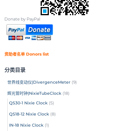
Donate by PayPal
资助者名单 Donors list
分类目录
世界线变动仪|DivergenceMeter
(9)
辉光管时钟|NixieTubeClock
(18)
QS30-1 Nixie Clock
(5)
QS18-12 Nixie Clock
(8)
IN-18 Nixie Clock
(1)