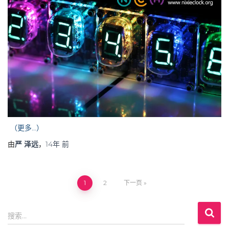
（更多…）
由
严 泽远
，
14年
前
1
2
下一页
文
搜
章
搜索…
索