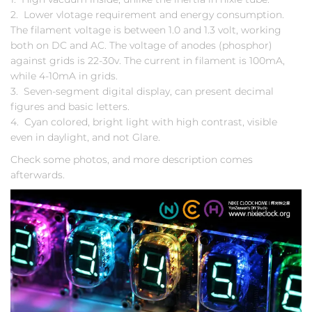
2. Lower vlotage requirement and energy consumption.
The filament voltage is between 1.0 and 1.3 volt, working
both on DC and AC. The voltage of anodes (phosphor)
against grids is 22-30v. The current in filament is 100mA,
while 4-10mA in grids.
3. Seven-segment digital display, can present decimal
figures and basic letters.
4. Cyan colored, bright light with high contrast, visible
even in daylight, and not Glare.
Check some photos, and more description comes
afterwards.